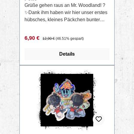
Grüße gehen raus an Mr. Woodland! ?
✨Dank ihm haben wir hier unser erstes
hübsches, kleines Päckchen bunter
Designs im Angebot.Entdecke unser
eigens zusammengestelltes Muster-
Verkaufspreis:
Regulärer Preis:
6,90 €
12,90 €
(46.51% gespart)
Pack mit konturgeschnittenen
Aufklebern – gedruckt auf 3 Glitzer- und
Details
3 holographischen, permanenten Folien
mit unserem HP Latex 630W.Perfekt,
um Farbe, Form und Material zu testen,
bevor du in größere Auflagen gehst. ?
RABATT
%