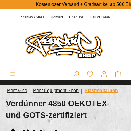
Kostenloser Versand + Gratisartikel ab 50€ Einkaufswert
alt springen
Stanley / Stella
Kontakt
Über uns
Hall of Fame
Ware
Print & co
Print Equipment Shop
Plastisolfarben
Verdünner 4850 OEKOTEX-
und GOTS-zertifiziert