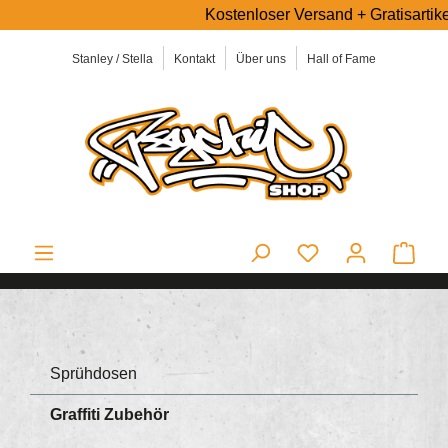
Kostenloser Versand + Gratisartikel
alt springen
Stanley / Stella
Kontakt
Über uns
Hall of Fame
Ware
Sprühdosen
Graffiti Zubehör