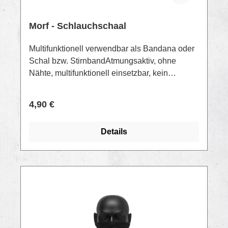
Morf - Schlauchschaal
Multifunktionell verwendbar als Bandana oder
Schal bzw. StirnbandAtmungsaktiv, ohne
Nähte, multifunktionell einsetzbar, kein
Medizinprodukt, keine persönliche
Schutzausrüstung (PSA), Maße: 50x25 cm,
Regulärer Preis:
4,90 €
waschbar
Details