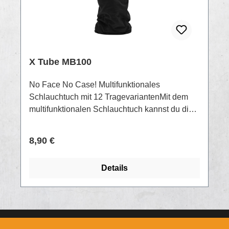
X Tube MB100
No Face No Case! Multifunktionales
Schlauchtuch mit 12 TragevariantenMit dem
multifunktionalen Schlauchtuch kannst du dich
sowohl vor kalten Wind, kühlem Kopf oder
ungewollten Kameraaufnahmen schützen.
Regulärer Preis:
8,90 €
Material: 145g/m², 95% Baumwolle, 5%
Elasthan Maße: ca. 25x50cm, 40° waschbar
Details