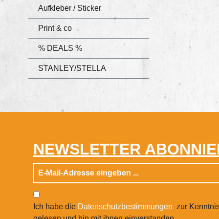
Aufkleber / Sticker
Sprü
näch
Print & co
organ
Die 
% DEALS %
Haup
stabi
STANLEY/STELLA
sorg
egal
Schul
Tasc
Knop
schli
NEWSLETTER ABONNIE
sich
Fach
Sprü
Fein
Fisch
Ich habe die
Datenschutzbestimmungen
zur Kenntni
Inne
gelesen und bin mit ihnen einverstanden.