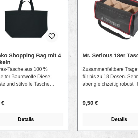
nko Shopping Bag mit 4
Mr. Serious 18er Tas
keln
as-Tasche aus 100 %
Zusammenfaltbare Trage
celter Baumwolle Diese
für bis zu 18 Dosen. Sehr 
te und stilvolle Tasche
aber gleichzeitig robust.
 speziell für alle entwickelt,
43 cm x 28 cm x 21 cm
hre Ausrüstung ordentlich
lärer Preis:
Regulärer Preis:
 €
9,50 €
icher transportieren wollen.
tigt aus strapazierfähigem,
Details
Details
ewaschenem Canvas (100 %
elte Baumwolle), bietet sie
 für beispielsweise 18