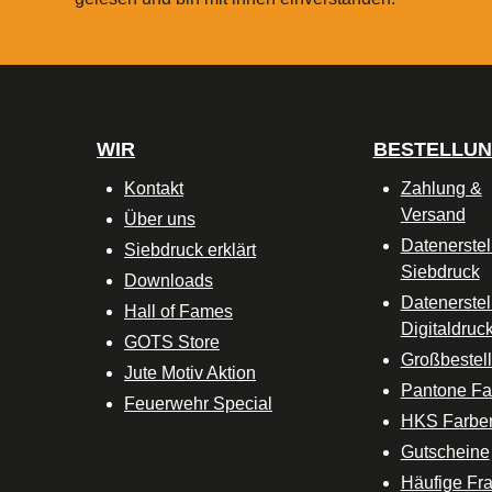
Stic
der 
hoch
% Ba
End-
Pfle
WIR
BESTELLU
Hand
Kontakt
Zahlung &
Versand
Über uns
Datenerstel
Siebdruck erklärt
Siebdruck
Downloads
Datenerstel
Hall of Fames
Digitaldruc
GOTS Store
Großbestel
Jute Motiv Aktion
Pantone Fa
Feuerwehr Special
HKS Farbe
Gutscheine
Häufige Fr