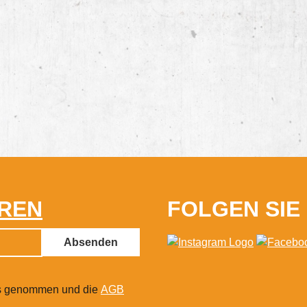
hdosen oder deinen
sten Einkauf– perfekt
isiert und leicht zugänglich.
Henkel aus dem gleichen
tmaterial sind mit einem
len Kreuzstich verstärkt und
en für komfortables Tragen,
 ob in der Hand oder über der
ter. Oben lässt sich die
he mit einem
fverschluss sicher
eßen. Im Inneren befindet
REN
FOLGEN SIE
 außerdem ein zusätzliches
, ideal für Handschuhe,
hköpfe oder kleine Tools.
Absenden
e Details wie
grätstreifen an den
s genommen und die
AGB
nnähten und der Einnadel-