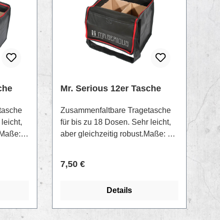
che
Mr. Serious 12er Tasche
tasche
Zusammenfaltbare Tragetasche
leicht,
für bis zu 18 Dosen. Sehr leicht,
 Maße:
aber gleichzeitig robust.Maße: 43
cm x 28 cm x 21 cm
Regulärer Preis:
7,50 €
Details