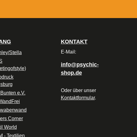
GANG
KONTAKT
E-Mail:
nley/Stella
S
info@psychic-
etingofstyle)
shop.de
bdruck
sburg
Oder über unser
 Bunten e.V.
Kontaktformular
.
WandFrei
hwabenwand
ters Corner
il World
 - Textilien