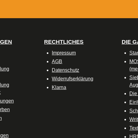
h an der Oberkante verleihen
Tasche einen sauberen,
wertigen Look. Material: 100
umwolle (recyceltes Open-
Canvas, vorgewaschen)
gehinweis: Schonende
NGEN
RECHTLICHES
DIE 
wäsche empfohlen.
Impressum
Sta
AGB
MO
lung
(me
Datenschutz
Sie
Widerrufserklärung
lung
Aug
Klarna
k
Die
lungen
Ein
rben
Sc
n
Wri
Text
agen
HRM