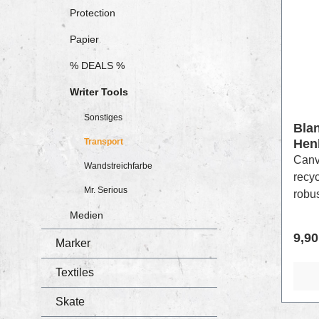
Protection
Papier
% DEALS %
Writer Tools
Sonstiges
Bla
Transport
Hen
Canv
Wandstreichfarbe
recy
Mr. Serious
robus
wurde
Medien
die i
Regu
9,90
Marker
und s
Gefer
Textiles
vorg
recyc
Skate
Platz