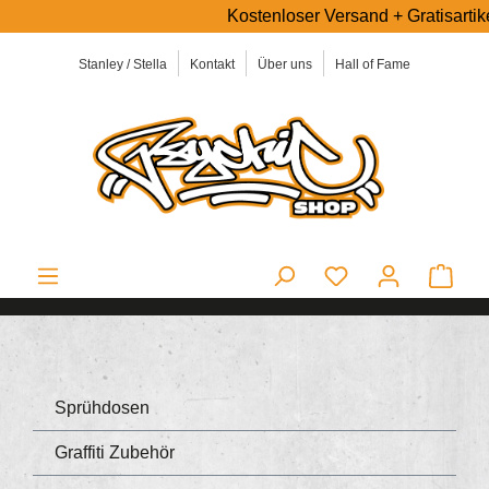
Kostenloser Versand + Gratisartike
alt springen
Stanley / Stella
Kontakt
Über uns
Hall of Fame
Ware
Sprühdosen
Graffiti Zubehör