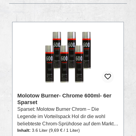
RABATT
%
Molotow Burner- Chrome 600ml- 6er
Sparset
Sparset: Molotow Burner Chrom – Die
Legende im Vorteilspack Hol dir die wohl
beliebteste Chrom-Sprühdose auf dem Markt
Inhalt:
3.6 Liter
(9,69 € / 1 Liter)
jetzt im praktischen Sparset! Die Molotow