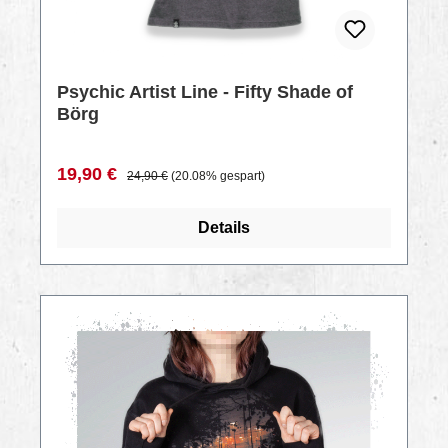
Psychic Artist Line - Fifty Shade of
Börg
Verkaufspreis:
Regulärer Preis:
19,90 €
24,90 €
(20.08% gespart)
Details