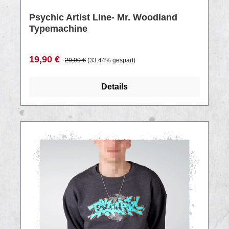
Psychic Artist Line- Mr. Woodland
Typemachine
Verkaufspreis:
Regulärer Preis:
19,90 €
29,90 €
(33.44% gespart)
Details