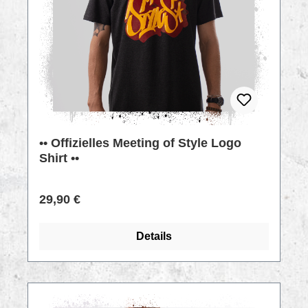
•• Offizielles Meeting of Style Logo
Shirt ••
Regulärer Preis:
29,90 €
Details