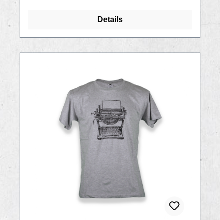
Details
RABATT
%