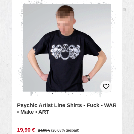
RABATT
%
Psychic Artist Line Shirts - Fuck • WAR
• Make • ART
Verkaufspreis:
Regulärer Preis:
19,90 €
24,90 €
(20.08% gespart)