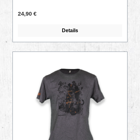
Regulärer Preis:
24,90 €
Details
RABATT
%