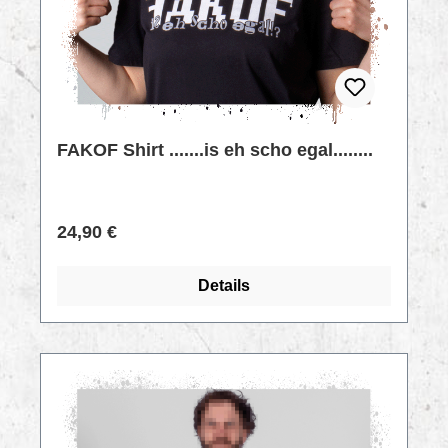
FAKOF Shirt .......is eh scho egal........
Regulärer Preis:
24,90 €
Details