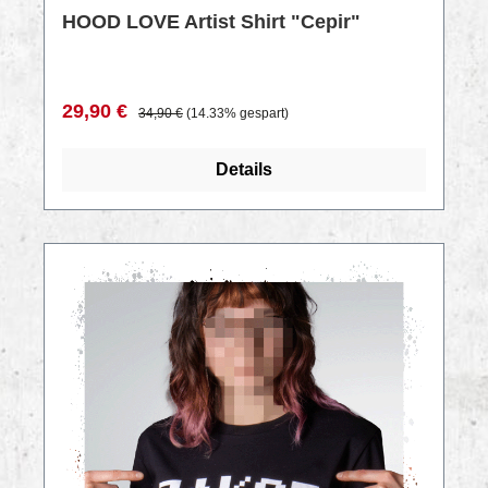
HOOD LOVE Artist Shirt "Cepir"
Verkaufspreis:
Regulärer Preis:
29,90 €
34,90 €
(14.33% gespart)
Details