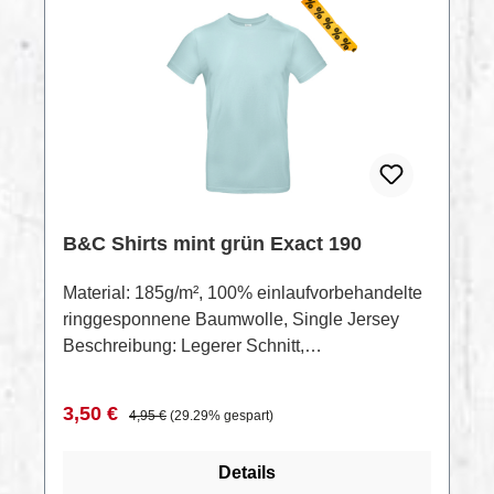
RABATT
%
B&C Shirts mint grün Exact 190
Material: 185g/m², 100% einlaufvorbehandelte
ringgesponnene Baumwolle, Single Jersey
Beschreibung: Legerer Schnitt,
Rundstrickware, 2-lagiger schmaler
Rundhalsausschnitt in Rippstrick,
Verkaufspreis:
Regulärer Preis:
3,50 €
4,95 €
(29.29% gespart)
Nackenband, schmale Ärmel, 40° waschbar,
trocknergeeignetDatenblattRestposten —
Details
Sonderpreis bei Gesamtabnahme auf Anfrage