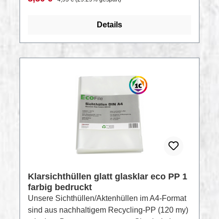
Nackenband, schmale Ärmel, 40° waschbar,
trocknergeeignetDatenblattRestposten —
Details
Sonderpreis bei Gesamtabnahme auf Anfrage
Klarsichthüllen glatt glasklar eco PP 1
farbig bedruckt
Unsere Sichthüllen/Aktenhüllen im A4-Format
sind aus nachhaltigem Recycling-PP (120 my)