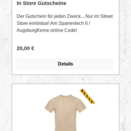
In Store Gutscheine
Der Gutschein für jeden Zweck....Nur im Street
Store einlösbar! Am Sparrenlech 6 /
AugsburgKeine online Code!
Regulärer Preis:
20,00 €
Details
RABATT
%