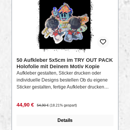
RABATT
%
50 Aufkleber 5x5cm im TRY OUT PACK
Holofolie mit Deinem Motiv Kopie
Aufkleber gestalten, Sticker drucken oder
individuelle Designs bestellen Ob du eigene
Sticker gestalten, fertige Aufkleber drucken
oder individuelle Designs von uns anfertigen
lassen möchtest – bei uns läuft alles entspannt
Verkaufspreis:
Regulärer Preis:
44,90 €
54,90 €
(18.21% gespart)
und persönlich ab. Keine komplizierten Tools,
kein Stress, nur echte Beratung. Sag uns
Details
einfach, was du dir vorstellst: Welche Farben,
welche Stimmung, welches Motiv oder welche