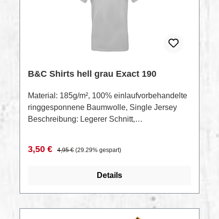
B&C Shirts hell grau Exact 190
Material: 185g/m², 100% einlaufvorbehandelte
ringgesponnene Baumwolle, Single Jersey
Beschreibung: Legerer Schnitt,
Rundstrickware, 2-lagiger schmaler
Rundhalsausschnitt in Rippstrick,
Verkaufspreis:
Regulärer Preis:
3,50 €
4,95 €
(29.29% gespart)
Nackenband, schmale Ärmel, 40° waschbar,
trocknergeeignetDatenblattRestposten —
Details
Sonderpreis bei Gesamtabnahme auf Anfrage