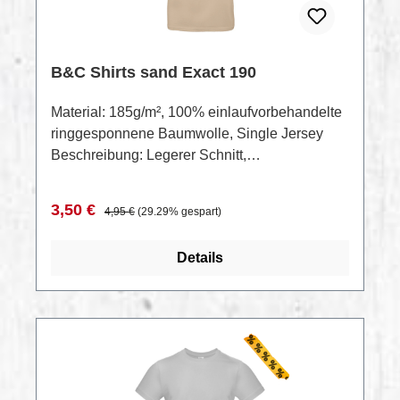
B&C Shirts sand Exact 190
Material: 185g/m², 100% einlaufvorbehandelte
ringgesponnene Baumwolle, Single Jersey
Beschreibung: Legerer Schnitt,
Rundstrickware, 2-lagiger schmaler
Rundhalsausschnitt in Rippstrick,
Verkaufspreis:
Regulärer Preis:
3,50 €
4,95 €
(29.29% gespart)
Nackenband, schmale Ärmel, 40° waschbar,
trocknergeeignetDatenblattRestposten —
Details
Sonderpreis bei Gesamtabnahme auf Anfrage
RABATT
%