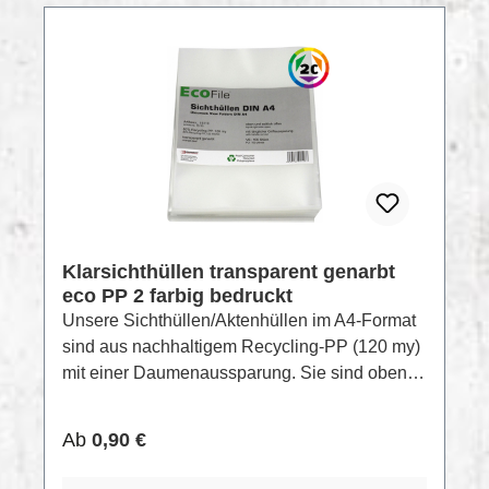
-10°C. Im Set enthalten: Mehr Power, mehr
Fläche, mehr Style – zum Vorteilspreis.
Klarsichthüllen transparent genarbt
eco PP 2 farbig bedruckt
Unsere Sichthüllen/Aktenhüllen im A4-Format
sind aus nachhaltigem Recycling-PP (120 my)
mit einer Daumenaussparung. Sie sind oben
und seitlich offen und in transparent genarbt
und glatt erhältlich. Highlight: Hergestellt aus
Regulärer Preis:
Ab
0,90 €
100 % Recycling-PP-Folie, 120 my transparent
genarbt. Format: 307 mm x 217 mm. Perfekt für