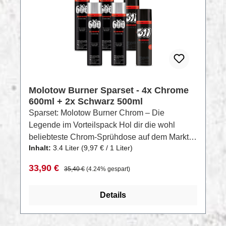
Molotow Burner Sparset - 4x Chrome
600ml + 2x Schwarz 500ml
Sparset: Molotow Burner Chrom – Die
Legende im Vorteilspack Hol dir die wohl
beliebteste Chrom-Sprühdose auf dem Markt
Inhalt:
3.4 Liter
(9,97 € / 1 Liter)
jetzt im praktischen Sparset! Die Molotow
Burner Chrom überzeugt mit extremer
Verkaufspreis:
Regulärer Preis:
33,90 €
35,40 €
(4.24% gespart)
Deckkraft, hoher Aussprührate und nahezu
geräuschlosem Einsatz – ganz ohne
Details
Mischkugel. Ob für großflächige Actions oder
feine Details: Diese Dose liefert
kompromisslos ab, sogar bei Temperaturen bis