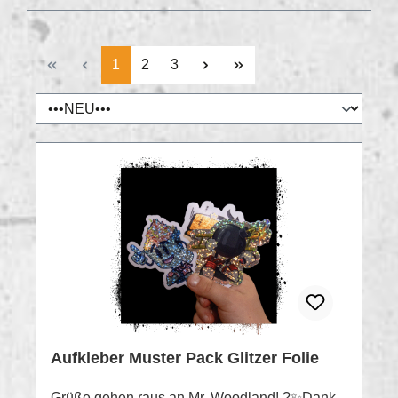
Seite
Seite
Seite
1
2
3
RABATT
%
Aufkleber Muster Pack Glitzer Folie
Grüße gehen raus an Mr. Woodland! ?✨Dank