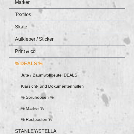
Marker
Textiles
Skate
Aufkleber / Sticker
Print & co
% DEALS %
Jute / Baumwollbeutel DEALS
Klarsicht- und Dokumentenhüllen
% Sprühdosen %
% Marker %
% Restposten %
STANLEY/STELLA