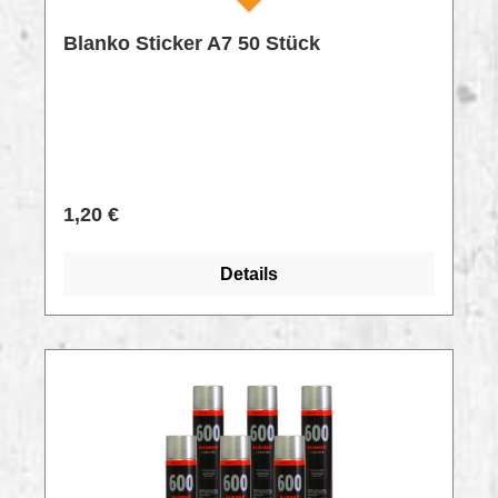
Versand. Fertig ist dein persönlicher
Blanko Sticker A7 50 Stück
Stickertraum.
Regulärer Preis:
1,20 €
Details
RABATT
%