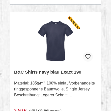
RABATT
%
B&C Shirts navy blau Exact 190
Material: 185g/m², 100% einlaufvorbehandelte
ringgesponnene Baumwolle, Single Jersey
Beschreibung: Legerer Schnitt,
Rundstrickware, 2-lagiger schmaler
Rundhalsausschnitt in Rippstrick,
Verkaufspreis:
Regulärer Preis:
3,50 €
4,95 €
(29.29% gespart)