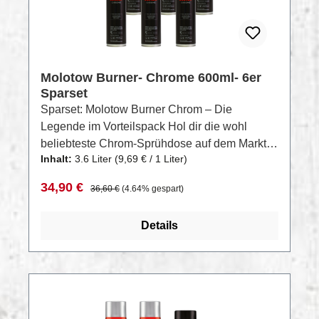
Molotow Burner- Chrome 600ml- 6er
Sparset
Sparset: Molotow Burner Chrom – Die
Legende im Vorteilspack Hol dir die wohl
beliebteste Chrom-Sprühdose auf dem Markt
Inhalt:
3.6 Liter
(9,69 € / 1 Liter)
jetzt im praktischen Sparset! Die Molotow
Burner Chrom überzeugt mit extremer
Verkaufspreis:
Regulärer Preis:
34,90 €
36,60 €
(4.64% gespart)
Deckkraft, hoher Aussprührate und nahezu
geräuschlosem Einsatz – ganz ohne
Details
Mischkugel. Ob für großflächige Actions oder
feine Details: Diese Dose liefert
kompromisslos ab, sogar bei Temperaturen bis
-10°C. Im Set enthalten: Mehr Power, mehr
Fläche, mehr Style – zum Vorteilspreis.
RABATT
%