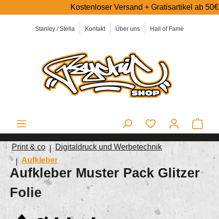
Kostenloser Versand + Gratisartikel ab 50€ Einkaufs
alt springen
Stanley / Stella
Kontakt
Über uns
Hall of Fame
Ware
Print & co
Digitaldruck und Werbetechnik
Aufkleber
Aufkleber Muster Pack Glitzer
Folie