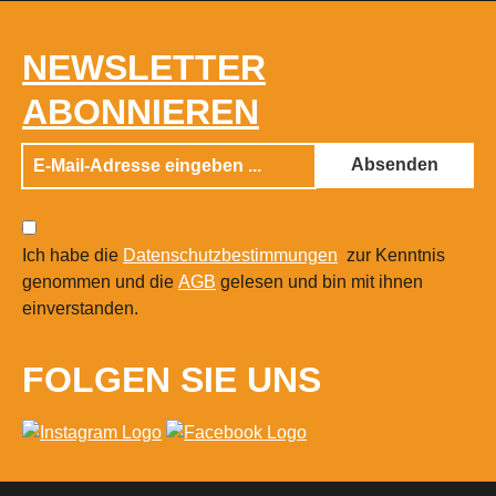
bietet Platz für 6 Dosen (400ml)Material:
100% Baumwolle, zertifiziert nach
NEWSLETTER
OEKO-TEX Standard 100Gewicht: ca.
140 g/m²Größe der Tasche: ca. 38 x 42
ABONNIEREN
cmMaximale Fläche für
Werbeanbringung: ca. 30 x 30 cm
Absenden
Ich habe die
Datenschutzbestimmungen
zur Kenntnis
genommen und die
AGB
gelesen und bin mit ihnen
einverstanden.
FOLGEN SIE UNS