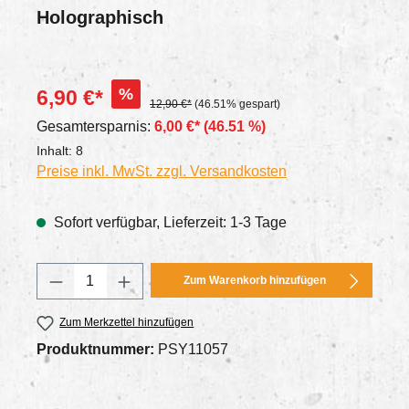
Holographisch
%
6,90 €*
12,90 €*
(46.51% gespart)
Gesamtersparnis:
6,00 €*
(46.51 %)
Inhalt:
8
Preise inkl. MwSt. zzgl. Versandkosten
Sofort verfügbar, Lieferzeit: 1-3 Tage
Produkt Anzahl: Gib den gewünschten Wert
Zum Warenkorb hinzufügen
Zum Merkzettel hinzufügen
Produktnummer:
PSY11057