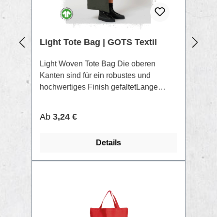
Light Tote Bag | GOTS Textil
Light Woven Tote Bag Die oberen
Kanten sind für ein robustes und
hochwertiges Finish gefaltetLange
Henkel mit verstärktem Kreuzstich
Oberstoff: Plain Weave, 100%
Regulärer Preis:
Ab
3,24 €
gekämmte ringgesponnene Bio-
Baumwolle, Vorgewaschen, 160 GSM
Details