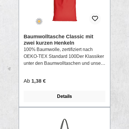
Baumwolltasche Classic mit
zwei kurzen Henkeln
100% Baumwolle, zertifiziert nach
OEKO-TEX Standard 100Der Klassiker
unter den Baumwolltaschen und unser
Topseller Nr. 1 – erhältlich in 28 Farben!
Die Henkel sind je ca. 35 cm lang.
Regulärer Preis:
Ab
1,38 €
Eingeschlagene und umsäumte
Innennähte sorgen für Stabilität und
Details
unterstreichen die hochwertige
Verarbeitung.Bietet Platz für 6 Dosen
(400ml)Material: 100% Baumwolle,
zertifiziert nach OEKO-TEX Standard
TIPP
100Gewicht: ca. 140 g/m²Größe der