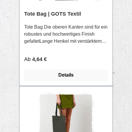
Tote Bag | GOTS Textil
Tote Bag Die oberen Kanten sind für ein
robustes und hochwertiges Finish
gefaltetLange Henkel mit verstärktem
KreuzstichNähte am Taschenboden für
mehr Volumen Oberstoff: Canvas, 80%
Regulärer Preis:
Ab
4,64 €
Recycelter Baumwolle, 20% Recyceltes
Polyester, 300 g/m
Details
TIPP