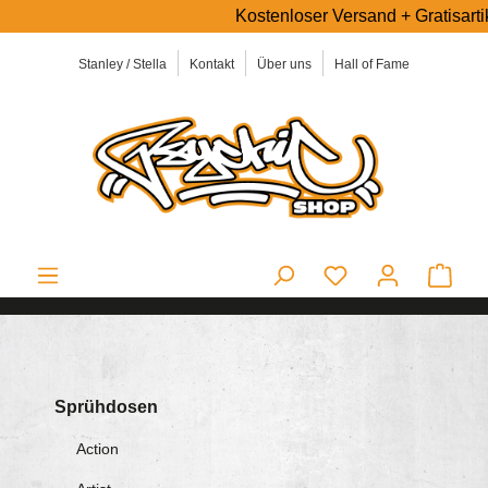
Kostenloser Versand + Gratisartik
alt springen
Stanley / Stella
Kontakt
Über uns
Hall of Fame
Ware
Sprühdosen
Action