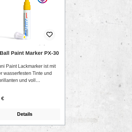
Ball Paint Marker PX-30
ni Paint Lackmarker ist mit
er wasserfesten Tinte und
rillanten und voll
enden Farben für fast jede
fläche geeignet. Dieser
lärer Preis:
 €
r auf Ölbasis ist ideal für
ler, Studenten und alle, die
Details
dauerhaftes Zeichen setzen
n. Er hat eine große
pitze, die eine dicke, sichere