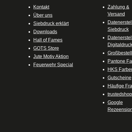
Kontakt
Zahlung &
Versand
Über uns
Datenerstel
Siebdruck erklärt
Siebdruck
Downloads
Datenerstel
Hall of Fames
Digitaldruc
GOTS Store
Großbestel
Jute Motiv Aktion
Pantone Fa
Feuerwehr Special
HKS Farbe
Gutscheine
Häufige Fr
trustedsho
Google
Rezeensio