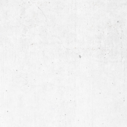
 in der Linienbreite 4 – 8,5
rzeugt und sich
orragend zum Arbeiten auf
en Flächen eignet.