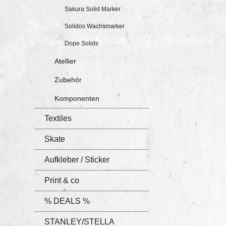
Linie
Sakura Solid Marker
mm e
Solidos Wachsmarker
herv
Dope Solids
groß
Atellier
Zubehör
Komponenten
Textiles
Skate
Aufkleber / Sticker
Print & co
% DEALS %
STANLEY/STELLA