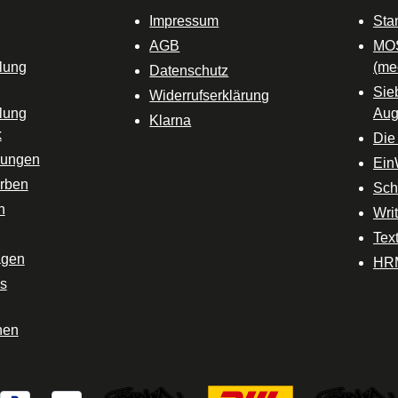
Impressum
Sta
AGB
MO
lung
(me
Datenschutz
Sie
Widerrufserklärung
lung
Aug
Klarna
k
Die
lungen
Ein
rben
Sc
n
Wri
Text
agen
HRM
ps
nen