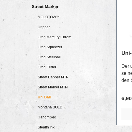
Street Marker
MOLOTOW™
Dripper
Grog Mercury Chrom
Grog Squeezer
Uni-
Grog Steelball
Der u
Grog Cutter
sein
Street Dabber MTN
den b
deck
Street Marker MTN
Ober
Uni Ball
Regu
6,90
Marke
Montana BOLD
Künst
ein 
Handmixed
wolle
Stealth Ink
Keils