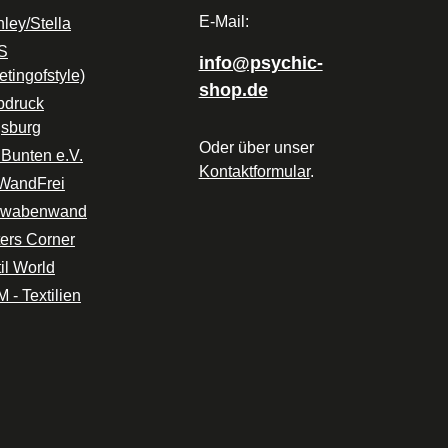
E-Mail:
nley/Stella
S
info@psychic-
etingofstyle)
shop.de
bdruck
sburg
Oder über unser
 Bunten e.V.
Kontaktformular
.
WandFrei
hwabenwand
ters Corner
il World
 - Textilien