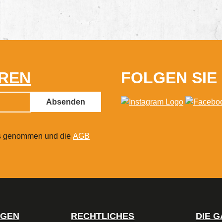
REN
FOLGEN SIE
Absenden
s genommen und die
AGB
NGEN
RECHTLICHES
DIE 