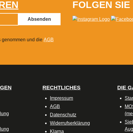
REN
FOLGEN SIE
Absenden
s genommen und die
AGB
NGEN
RECHTLICHES
DIE 
Impressum
Sta
AGB
MO
lung
(me
Datenschutz
Sie
Widerrufserklärung
lung
Aug
Klarna