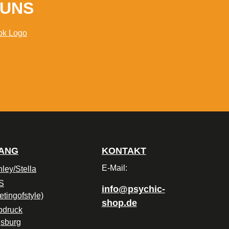
 UNS
GANG
KONTAKT
E-Mail:
nley/Stella
S
info@psychic-
etingofstyle)
shop.de
bdruck
sburg