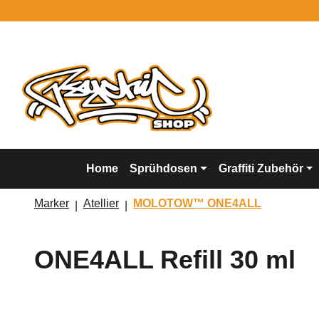
springen
Zur Hauptnavigation springen
Home
Sprühdosen
Graffiti Zubehör
Marker
Atellier
MOLOTOW™ ONE4ALL
ONE4ALL Refill 30 ml