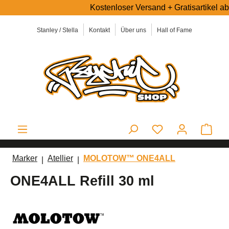
Kostenloser Versand + Gratisartikel ab 5
alt springen
Stanley / Stella
Kontakt
Über uns
Hall of Fame
Ware
Marker
Atellier
MOLOTOW™ ONE4ALL
ONE4ALL Refill 30 ml