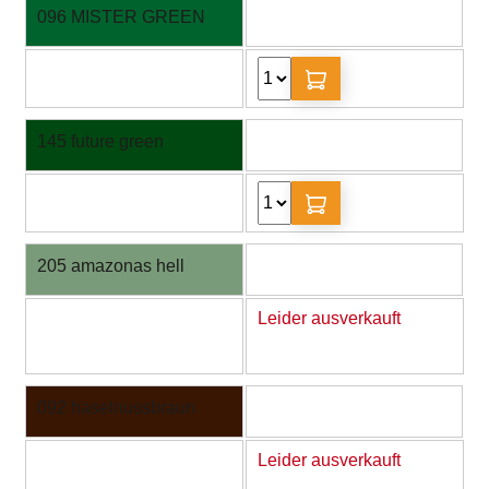
096 MISTER GREEN
145 future green
205 amazonas hell
Leider ausverkauft
092 haselnussbraun
Leider ausverkauft