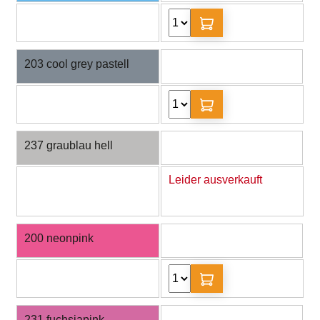
203 cool grey pastell
237 graublau hell
Leider ausverkauft
200 neonpink
231 fuchsiapink