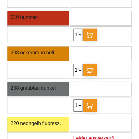
010 hummer
208 ockerbraun hell
238 graublau dunkel
220 neongelb fluoresz.
Leider ausverkauft