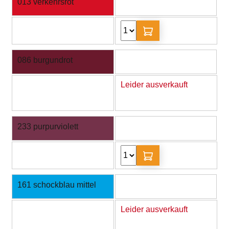
013 verkehrsrot
086 burgundrot
Leider ausverkauft
233 purpurviolett
161 schockblau mittel
Leider ausverkauft