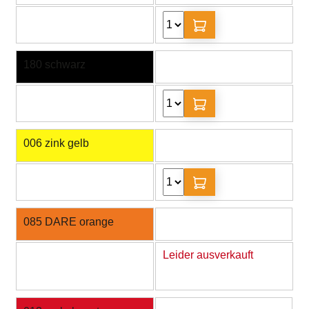
180 schwarz
006 zink gelb
085 DARE orange
Leider ausverkauft