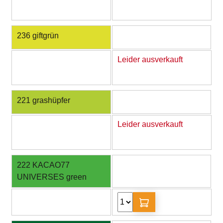
236 giftgrün
Leider ausverkauft
221 grashüpfer
Leider ausverkauft
222 KACAO77
UNIVERSES green