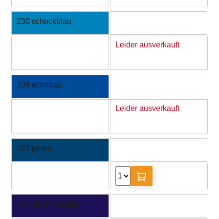
230 schockblau
Leider ausverkauft
204 echtblau
Leider ausverkauft
027 petrol
043 violett dunkel