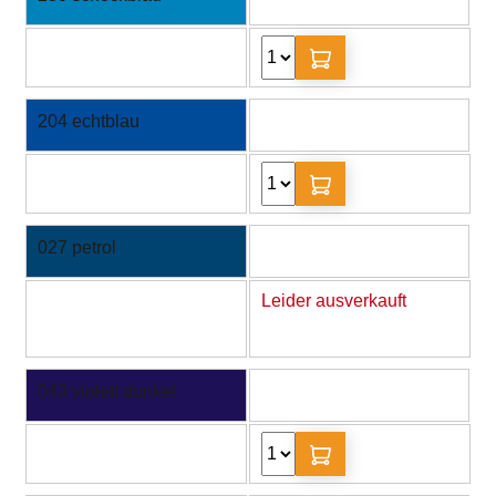
204 echtblau
027 petrol
Leider ausverkauft
043 violett dunkel