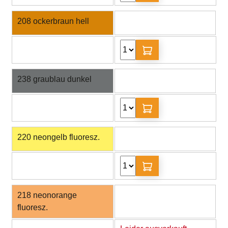
208 ockerbraun hell
238 graublau dunkel
220 neongelb fluoresz.
218 neonorange
fluoresz.