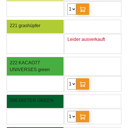
221 grashüpfer
Leider ausverkauft
222 KACAO77
UNIVERSES green
096 MISTER GREEN