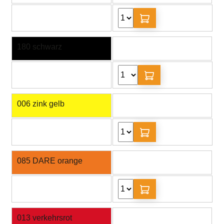
180 schwarz
006 zink gelb
085 DARE orange
013 verkehrsrot