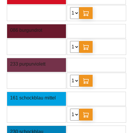
086 burgundrot
233 purpurviolett
161 schockblau mittel
230 schockblau