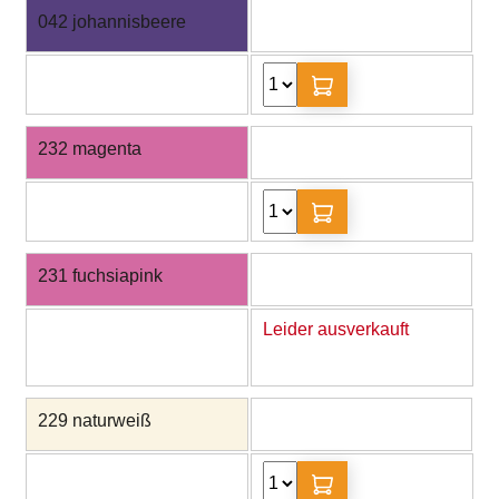
042 johannisbeere
232 magenta
231 fuchsiapink
Leider ausverkauft
229 naturweiß