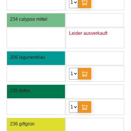
234 calypso mittel
Leider ausverkauft
206 lagunenblau
235 türkis
236 giftgrün