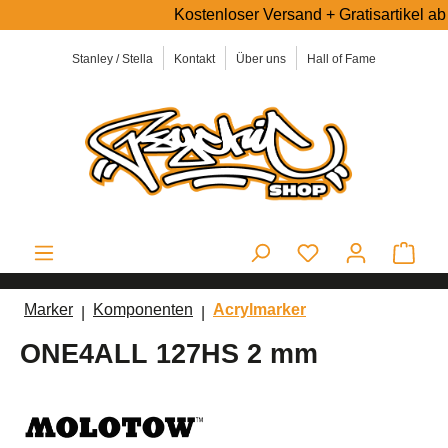
Kostenloser Versand + Gratisartikel ab 5
alt springen
Stanley / Stella
Kontakt
Über uns
Hall of Fame
Ware
Marker
Komponenten
Acrylmarker
ONE4ALL 127HS 2 mm