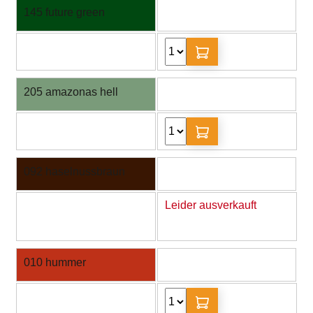
145 future green
205 amazonas hell
092 haselnussbraun
Leider ausverkauft
010 hummer