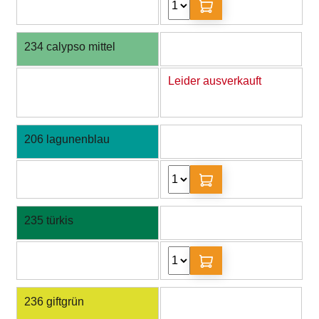
234 calypso mittel
Leider ausverkauft
206 lagunenblau
235 türkis
236 giftgrün