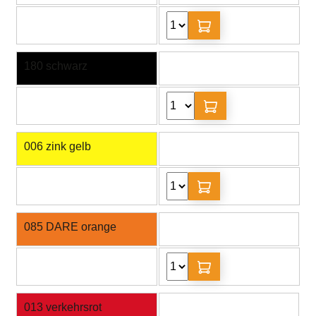
180 schwarz
006 zink gelb
085 DARE orange
013 verkehrsrot