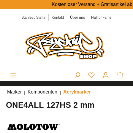
Kostenloser Versand + Gratisartikel ab 5
alt springen
Stanley / Stella
Kontakt
Über uns
Hall of Fame
Ware
Marker
Komponenten
Acrylmarker
ONE4ALL 127HS 2 mm