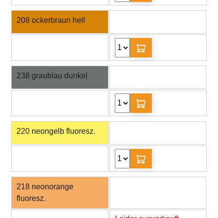
208 ockerbraun hell
238 graublau dunkel
220 neongelb fluoresz.
218 neonorange
fluoresz.