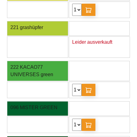
221 grashüpfer
Leider ausverkauft
222 KACAO77
UNIVERSES green
096 MISTER GREEN