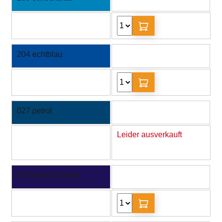
204 echtblau
027 petrol
Leider ausverkauft
043 violett dunkel