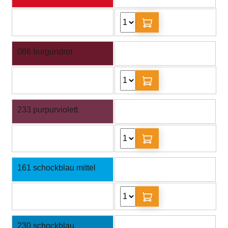
086 burgundrot
233 purpurviolett
161 schockblau mittel
230 schockblau