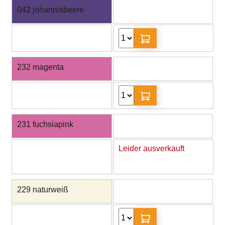
042 johannisbeere
232 magenta
231 fuchsiapink
Leider ausverkauft
229 naturweiß