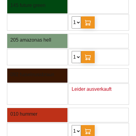
145 future green
205 amazonas hell
092 haselnussbraun
Leider ausverkauft
010 hummer