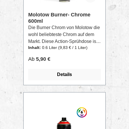
Molotow Burner- Chrome
600ml
Die Burner Chrom von Molotow die
wohl beliebteste Chrom auf dem
Markt. Diese Action-Sprühdose ist
Inhalt:
0.6 Liter
(9,83 € / 1 Liter)
das Rundum Action- Paket: Dank
einer hohen Aussprührate, lässt
Regulärer Preis:
Ab
5,90 €
sich viel Fläche in kurzer Zeit
decken. Die Vermischung der
Details
Pigmente in der Dose erfolgt ohne
Kugel, wodurch die Burner sehr
leise ist. Auch im Winter ist die
Funktion durch MOLOTOW™-
Technologie garantiert: bis zu
-10°C hält diese Dose stand –
garantiert Overkill-proof.Weitere
Farben der BURNER Reihe sind