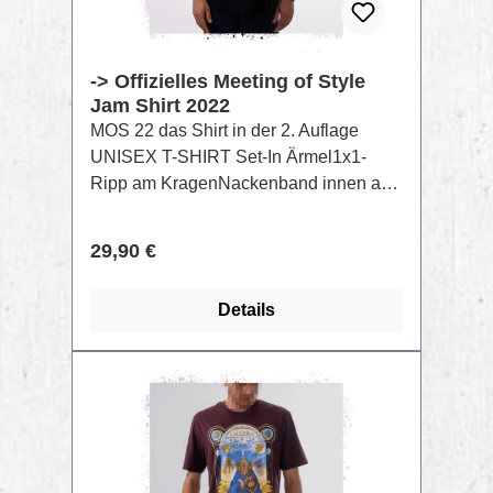
-> Offizielles Meeting of Style
Jam Shirt 2022
MOS 22 das Shirt in der 2. Auflage
UNISEX T-SHIRT Set-In Ärmel1x1-
Ripp am KragenNackenband innen aus
gleichem MaterialDoppelnaht-
Steppnaht an Ärmelbündchen und
Regulärer Preis:
29,90 €
SaumAufdruck per Raster Siebdruck
GOTS FarbenZusammensetzung:
Details
Singlejersey, 100% gekämmte
ringgesponnene Bio-Baumwolle,
Vorgewaschen, 180 GSM