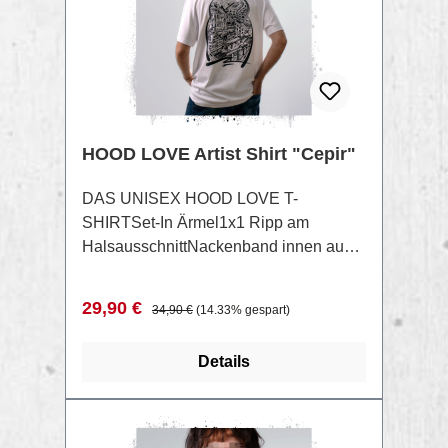
HOOD LOVE Artist Shirt "Cepir"
DAS UNISEX HOOD LOVE T-
SHIRTSet-In Ärmel1x1 Ripp am
HalsausschnittNackenband innen aus
gleichem MaterialDoppelnadel-
Kettenstich an Ärmelbund und
Verkaufspreis:
Regulärer Preis:
29,90 €
34,90 €
(14.33% gespart)
SaumLocker gestrickter
Singlejersey100% Cotton - Organic
Details
Carded - 215g/qm