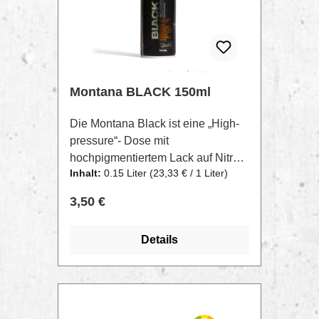
Gold, Kupfer und die passende
Schwarz.
Montana BLACK 150ml
Die Montana Black ist eine „High-
pressure“- Dose mit
hochpigmentiertem Lack auf Nitro-
Inhalt:
0.15 Liter
(23,33 € / 1 Liter)
Combi-Basis. Der hohe Druck in
Kombination mit dem High-
Regulärer Preis:
3,50 €
Pressure Ventil ermöglichen ein
schnelles und dennoch
Details
anwenderfreundliches Handling.
Die Montana BLACK 150ml bietet
ein Sortiment von 6 leuchtenden,
hochdeckenden, matten Farbtönen.
Die kurze Trocknungszeit
TIPP