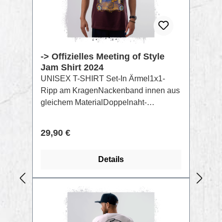
-> Offizielles Meeting of Style
Jam Shirt 2024
UNISEX T-SHIRT Set-In Ärmel1x1-
Ripp am KragenNackenband innen aus
gleichem MaterialDoppelnaht-
Steppnaht an Ärmelbündchen und
SaumAufdruck per Raster Siebdruck
Regulärer Preis:
29,90 €
GOTS FarbenZusammensetzung:
Singlejersey, 100% gekämmte
Details
ringgesponnene Bio-Baumwolle,
Vorgewaschen, 180 GSM
RABATT
%