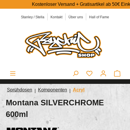
Kostenloser Versand + Gratisartikel ab 50€ Einkaufswert ✅
alt springen
Stanley / Stella
Kontakt
Über uns
Hall of Fame
Ware
Sprühdosen
Komponenten
Acryl
Montana SILVERCHROME
600ml