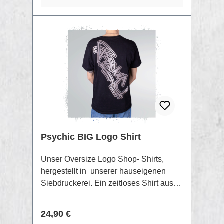
ringgesponnene Bio-Baumwolle15%
recyceltes PolyesterXXS -
5XLKängurutasche350 g/m2
Psychic BIG Logo Shirt
Unser Oversize Logo Shop- Shirts,
hergestellt in unserer hauseigenen
Siebdruckerei. Ein zeitloses Shirt aus
100% Bio Baumwolle und einem
speziellen "Siebdruck- Discharge" Print.
Regulärer Preis:
24,90 €
Diese Methode ermöglicht das Motiv