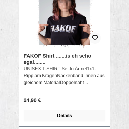
FAKOF Shirt .......is eh scho
egal........
UNISEX T-SHIRT Set-In Ärmel1x1-
Ripp am KragenNackenband innen aus
gleichem MaterialDoppelnaht-
Steppnaht an Ärmelbündchen und
SaumAufdruck per Raster Siebdruck
Regulärer Preis:
24,90 €
GOTS FarbenZusammensetzung:
Singlejersey, 100% gekämmte
Details
ringgesponnene Bio-Baumwolle,
Vorgewaschen, 180 GSM