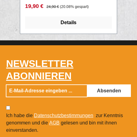
samtweichem Shirt. Wenn ihr mehr über
Verkaufspreis:
Regulärer Preis:
19,90 €
24,90 €
(20.08% gespart)
dieses Druckverfahren rausfinden wollt,
oder was wir noch alles anbieten,
Details
checkt unsere Print Rubrik aus!
NEWSLETTER
ABONNIEREN
Absenden
Ich habe die
Datenschutzbestimmungen
zur Kenntnis
genommen und die
AGB
gelesen und bin mit ihnen
einverstanden.