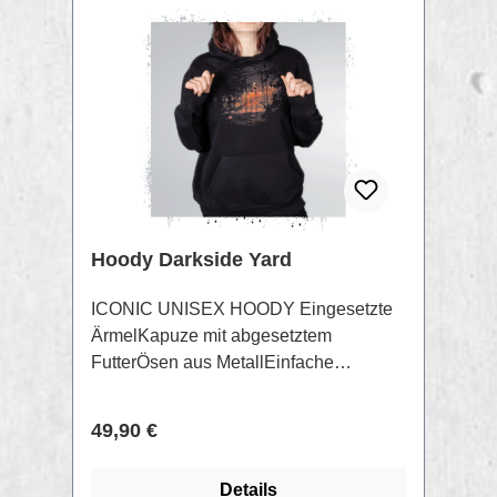
Hoody Darkside Yard
ICONIC UNISEX HOODY Eingesetzte
ÄrmelKapuze mit abgesetztem
FutterÖsen aus MetallEinfache
Absteppung am Halsausschnitt und
entlang der Kapuze1x1 Rippstrick am
Regulärer Preis:
49,90 €
HalsausschnittBreite
Doppelabsteppung an Ärmelenden und
Details
unterem Saum85% gekämmte