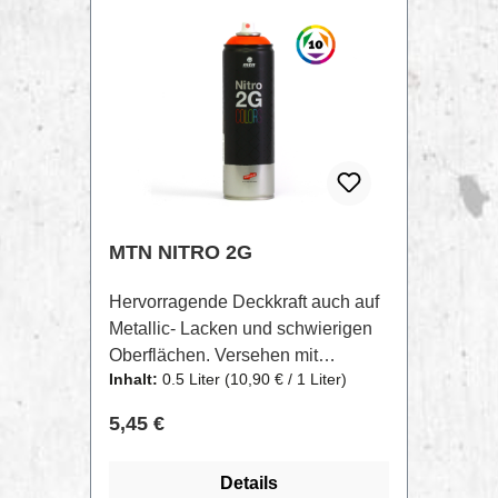
Kalligraphie kommen mit der
MADMAXXX auf ihre Kosten.
MTN NITRO 2G
Hervorragende Deckkraft auch auf
Metallic- Lacken und schwierigen
Oberflächen. Versehen mit
Inhalt:
0.5 Liter
(10,90 € / 1 Liter)
niedrigem Druck sind die Nitro
Colors das genau richtige Tool für
Regulärer Preis:
5,45 €
Detailreiche, aber auch
großflächige Arbeiten. Erhhätlich in
Details
10 matten 500ml Farben und