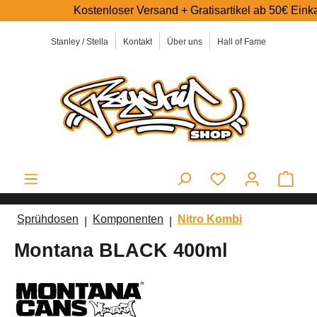
Kostenloser Versand + Gratisartikel ab 50€ Einkaufswe
alt springen
Stanley / Stella
Kontakt
Über uns
Hall of Fame
Ware
Sprühdosen
Komponenten
Nitro Kombi
Montana BLACK 400ml