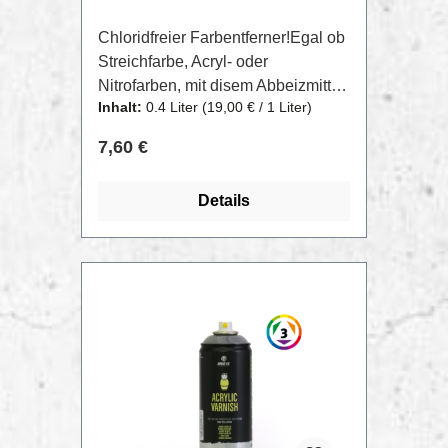
Chloridfreier Farbentferner!Egal ob
Streichfarbe, Acryl- oder
Nitrofarben, mit disem Abbeizmittel
Inhalt:
0.4 Liter
(19,00 € / 1 Liter)
kannst du alte oder überschüssige
Farbe wieder entfernen. Einfach
Regulärer Preis:
7,60 €
auf den gewünschten Bereich
auftragen und abwischen.
Details
Funktioniert auf allen Untergründe,
wie zum Beispiel Holz, Metall,
Plastik etc.