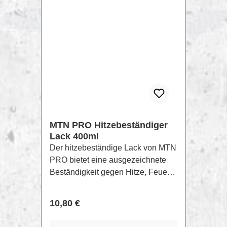
Kunststoffen und ist sehr
widerstandsfähig gegen aggressive
Substanzen, verdünnte Säuren und
Gase in niedriger Konzentration.
MTN PRO Hitzebeständiger
Lack 400ml
Der hitzebeständige Lack von MTN
PRO bietet eine ausgezeichnete
Beständigkeit gegen Hitze, Feuer
und andere thermische
Belastungen. Hitzebeständige
Regulärer Preis:
10,80 €
Farbe, die auf der Grundlage von
Polybutentitanat-Harzen und