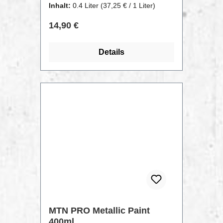
Inhalt:
0.4 Liter
(37,25 € / 1 Liter)
verzinktem, elektroverzinktem Stahl
oder Aluminium und anderen Arten
Regulärer Preis:
14,90 €
von polierten Metallen. Speziell
entwickelt als Voranstrich für die
Details
nachfolgende Lackierung von
Garagentoren, Fensterläden,
Aluminiumrahmen und
Kupferrohren.
MTN PRO Metallic Paint
400ml