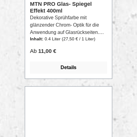
MTN PRO Glas- Spiegel
Effekt 400ml
Dekorative Sprühfarbe mit
glänzender Chrom- Optik für die
Anwendung auf Glasrückseiten.
Inhalt:
0.4 Liter
(27,50 € / 1 Liter)
Der MTN PRO Glas- Spiegellack
ist eine Deko- Farbe, die
Regulärer Preis:
Ab
11,00 €
besonderts dafür gedacht ist, jede
Art von GLas in einen Spiegel zu
Details
verwandeln. Dafür wird das
Produkt auf der Rückseite der
Glasschiebe, die umgestaltet
werden soll, aufgesprüht.Das
Produkt muss auf der
gegenüberliegenden Seite der zu
verwandelnden Oberfläche
aufgetragen und später mit einer
schwarzen Schicht hinterlegt
werden.