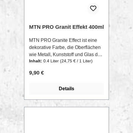
MTN PRO Granit Effekt 400ml
MTN PRO Granite Effect ist eine
dekorative Farbe, die Oberflächen
wie Metall, Kunststoff und Glas das
Inhalt:
0.4 Liter
(24,75 € / 1 Liter)
Aussehen von Stein oder Granit
verleiht.Ideal für die Dekoration von
Regulärer Preis:
9,90 €
Gegenständen im Innenbereich.
Bei der Dekoration von
Details
Gegenständen im Außenbereich ist
es ratsam, einen Schutzlack
hinzuzufügen, um die Haltbarkeit
zu verbessern.