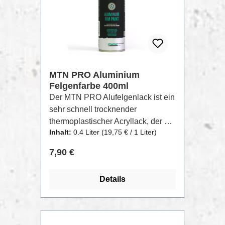
Schichten ergeben sich
unterschiedliche Oberflächen.
Völlig transparent und vergilbt
nicht.
MTN PRO Aluminium
Felgenfarbe 400ml
Der MTN PRO Alufelgenlack ist ein
sehr schnell trocknender
thermoplastischer Acryllack, der mit
Inhalt:
0.4 Liter
(19,75 € / 1 Liter)
sehr hochwertigen Harzen
formuliert wurde, um Autofelgen ein
Regulärer Preis:
7,90 €
neues Aussehen zu verleihen oder
wo ein hochwertiges Finish ähnlich
Details
wie bei Aluminium erforderlich ist.
Besonders geeignet für die
Industrie und für Fahrzeuge.Auch
geeignet für: Bricolage,