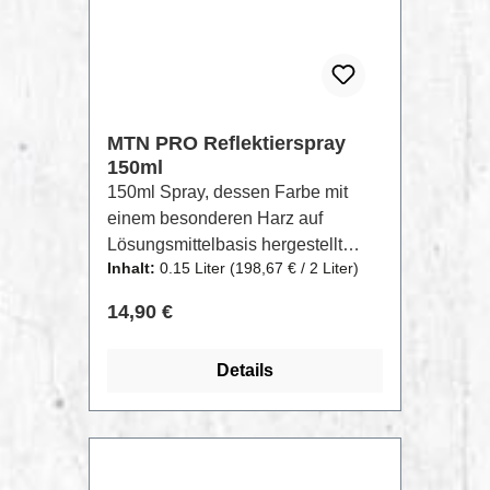
MTN PRO Reflektierspray
150ml
150ml Spray, dessen Farbe mit
einem besonderen Harz auf
Lösungsmittelbasis hergestellt
Inhalt:
0.15 Liter
(198,67 € / 2 Liter)
wird, wodurch das darauf fallende
Licht reflektiert wird. Die Reflexion
Regulärer Preis:
14,90 €
bietet Sicherheit im Straßenverkehr
und in anderen Situationen, in
Details
denen das Fehlen von Licht das
Reflektieren eines Gegenstandes
oder Schildes hilfreich ist.