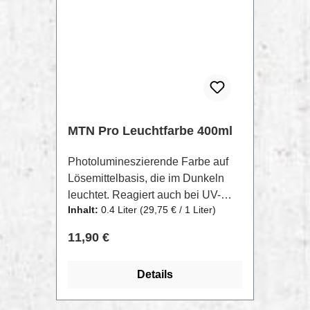
glänzend, matt und seidenmatt.Für
die Lackierung von Ölfarben muss
das Produkt vor der Verwendung
vollständig trocknen.
MTN Pro Leuchtfarbe 400ml
Photolumineszierende Farbe auf
Lösemittelbasis, die im Dunkeln
leuchtet. Reagiert auch bei UV-
Inhalt:
0.4 Liter
(29,75 € / 1 Liter)
Licht.Farbe, die sich im Hellen in
kurzer Zeit auflädt und im Dunkeln
Regulärer Preis:
11,90 €
übber einen längeren Zeitraum
nachleuchtet. Besonders gegeignet
Details
für die Kennzeichnung von
Fluchtwegen, Notfallbeschilderung,