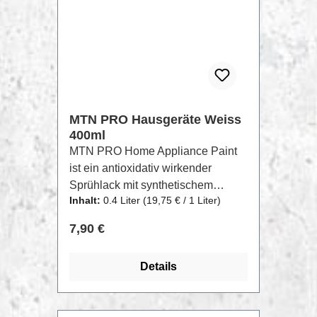
MTN PRO Hausgeräte Weiss
400ml
MTN PRO Home Appliance Paint
ist ein antioxidativ wirkender
Sprühlack mit synthetischem
Inhalt:
0.4 Liter
(19,75 € / 1 Liter)
Nitroharz und Metallpigmenten aus
Edelstahl.Aufgrund seiner
Regulärer Preis:
7,90 €
Eigenschaften empfehlen wir
dieses Produkt für die
Details
Ausbesserung und Lackierung von
Elektrogeräten. Es haftet gut auf
allen Metallen und den meisten