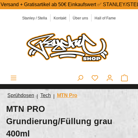
 Gratisartikel ab 50€ Einkaufswert ✅ STANLEY/STELLA Textil-Sh
alt springen
Stanley / Stella
Kontakt
Über uns
Hall of Fame
Ware
Sprühdosen
Tech
MTN Pro
MTN PRO
Grundierung/Füllung grau
400ml