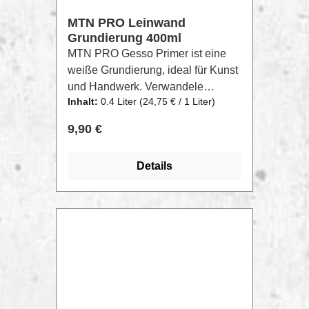
MTN PRO Leinwand
Grundierung 400ml
MTN PRO Gesso Primer ist eine
weiße Grundierung, ideal für Kunst
und Handwerk. Verwandele
Inhalt:
0.4 Liter
(24,75 € / 1 Liter)
Oberflächen wie Stoff, Holz,
Sperrholz, Karton oder Beton in
Regulärer Preis:
9,90 €
eine Leinwand für die spätere
Anwendung von verschiedenen
Details
Techniken. Erhöht die Haftung auf
der Oberfläche und wirkt wie ein
Dichtungsmittel, das die Poren
abdeckt und die Menge der zu
verwendenden Farbe optimiert.