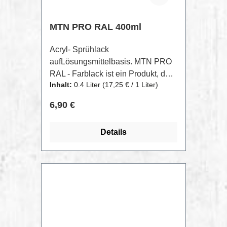
MTN PRO RAL 400ml
Acryl- Sprühlack
aufLösungsmittelbasis. MTN PRO
RAL - Farblack ist ein Produkt, das
Inhalt:
0.4 Liter
(17,25 € / 1 Liter)
sich aus Acrylharzen und
Pigmenten höchster Qualität
Regulärer Preis:
6,90 €
zusammensetzt sowie
stablisierende Zusatzmittel ernthält,
Details
die zu einem makellosen Finish
führen. Aufgrund seiner
Produkteigenschaften ist er für
diverse Untergründe geeignet:
Holz, metall, Stahl, rostfreier Stahl,
Glas, Gips,Keramik, Stein,
hartplastik.