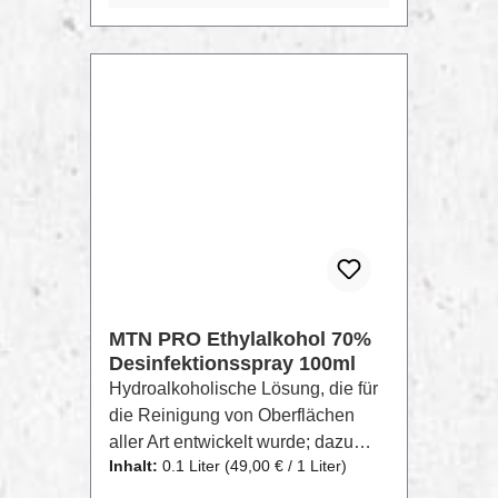
alle Arten von Oberflächen schützt
und abdichtet.
MTN PRO Ethylalkohol 70%
Desinfektionsspray 100ml
Hydroalkoholische Lösung, die für
die Reinigung von Oberflächen
aller Art entwickelt wurde; dazu
Inhalt:
0.1 Liter
(49,00 € / 1 Liter)
gehören Glas, Metall, Kunststoffe
sowie