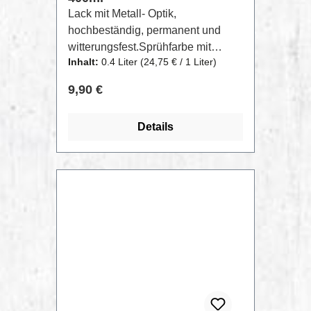
Lack mit Metall- Optik,
hochbeständig, permanent und
witterungsfest.Sprühfarbe mit
Inhalt:
0.4 Liter
(24,75 € / 1 Liter)
Metallic- Effekt, die ein glänzendes
und gleichmäßiges Finish erzeugt.
Regulärer Preis:
9,90 €
Die Einsatzbereiche sind vielfältig,
von Dekoration bis
Details
Oberflächenschutz (für Fahrzeuge,
Fahrräder, Dekorationsartikel,
Heimwekrarbeiten etc.).Haftet auf
vielen Flächen: Holz, Metall,
rostfreier Stahl, Glas, Rattan, Gips,
Keramik, Stein, harter Kunststoff
etc.