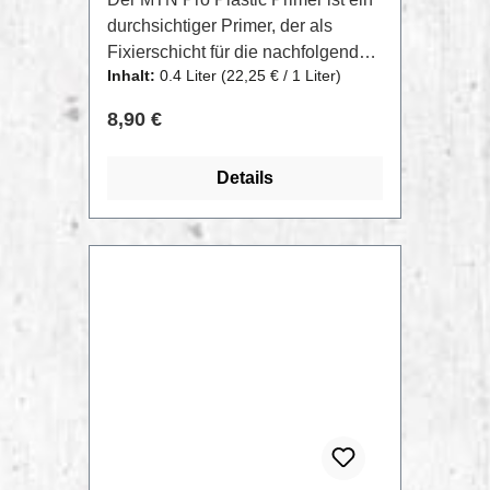
durchsichtiger Primer, der als
Fixierschicht für die nachfolgende
Inhalt:
0.4 Liter
(22,25 € / 1 Liter)
Lackierung von PP-
Kunststoffoberflächen (EPDM)
Regulärer Preis:
8,90 €
verwendet wird.Formuliert mit einer
Basis von speziellen Additiven, die
Details
der getrockneten Farbe eine
außergewöhnliche Haftung auf PP
(Polypropylen), modifiziert mit
EPDM und anderen Kunststoffen,
verleihen (im Zweifelsfall unsere
technische Abteilung konsultieren).