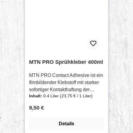
MTN PRO Sprühkleber 400ml
MTN PRO Contact Adhesive ist ein
filmbildender Klebstoff mit starker
sofortiger Kontakthaftung der
Inhalt:
0.4 Liter
(23,75 € / 1 Liter)
beiden zu verbindenden
Oberflächen.Kreeiert aus
Regulärer Preis:
9,50 €
Klebstoffharz gemischt mit
aliphatischen Lösungsmitteln,
Details
bietet er eine hohe
Klebkraft.Darüber hinaus verfügt