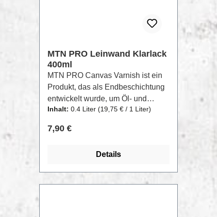
MTN PRO Leinwand Klarlack
400ml
MTN PRO Canvas Varnish ist ein
Produkt, das als Endbeschichtung
entwickelt wurde, um Öl- und
Inhalt:
0.4 Liter
(19,75 € / 1 Liter)
Acrylfarben vor Feuchtigkeit, Fett,
UV-Strahlen, Staub,
Regulärer Preis:
7,90 €
Verschmutzung und Berührung zu
schützen, so dass das Werk seine
Details
Eigenschaften beibehält, ohne zu
vergilben oder Risse zu
bekommen. Sehr schnelle
Trocknung durch
Verdunstung.Erhältlich in
verschiedenen Ausführungen: