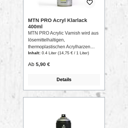
MTN PRO Acryl Klarlack
400ml
MTN PRO Acrylic Varnish wird aus
lösemittelhaltigen,
thermoplastischen Acrylharzen
Inhalt:
0.4 Liter
(14,75 € / 1 Liter)
hergestellt. Er trocknet sehr schnell
und hat die Hauptfunktion,
Regulärer Preis:
Ab
5,90 €
verschiedene Oberflächen zu
schützen und zu pflegen.Er kann
Details
für den Innen- und Außenbereich
auf eine Vielzahl von Materialien
aufgetragen werden, um den
Oberflächenschutz in drei
Ausführungen zu erhöhen:
glänzend, seidenmatt oder matt.Je
nach Anzahl der aufgetragenen