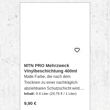
Unterführungen, Parkhäusern,
Dekorationsartikeln und nicht
beleuchtete Räume, in denen eine
Wegführung erforderlich ist. Diese
Farbe hat zudem eine starke
Lichtreaktion bei UV- Licht.Die
beste Wirkung wird auf weißen
Untergründen erzielt. Wir
empfehlen die nachträgliche
Verwendung von MTN PRO Acryl-
Klarlack.
MTN PRO Mehrzweck
Vinylbeschichtung 400ml
Matte Farbe, die nach dem
Trocknen zu einer nachträglich
abziehbaren Schutzschicht wird.
Inhalt:
0.4 Liter
(24,75 € / 1 Liter)
Sie wurde für den Schutz und die
individuelle Kennzeichnung von
Regulärer Preis:
9,90 €
Gegenständen entwickelt und ist