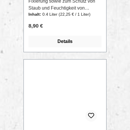
Fixierung sowie zum Schutz von
Staub und Feuchtigkeit von
Inhalt:
0.4 Liter
(22,25 € / 1 Liter)
Arbeiten, die auf Papier mit
verschiedenen künstlerischen
Regulärer Preis:
8,90 €
Techniken- vor allem trocke-
geschaffen wurden (Pastell, Kohle,
Details
Bleistift, Graphit, Aquarell, etc.).
Das Fixativ verleiht ein mattes
Finish, ohne die Farbe zu
verändern, da sie nicht vergibt.