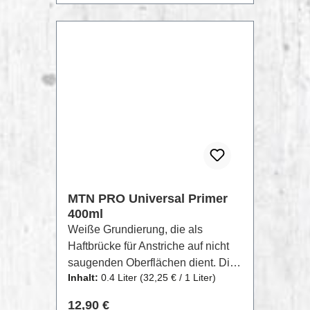
sein Ventilsystem über einen in 3
Positionen einstellbaren Diffusor,
was dieses Aerosol zu einem
Produkt macht, das für
verschiedene Anwendungen
geeignet ist, vom Fahrzeug bis zum
Heimwerker.Besonders geeignet
für: Polyurethan- und Polyethylen-
Schaumstoffe, Fasern, Papier,
Pappe, KorkNicht empfohlen für die
Verklebung von PVC-Folien
MTN PRO Universal Primer
400ml
Weiße Grundierung, die als
Haftbrücke für Anstriche auf nicht
saugenden Oberflächen dient. Die
Inhalt:
0.4 Liter
(32,25 € / 1 Liter)
hohe Korrosionsschutzwirkung und
die gute Haftung auf verschiedenen
Regulärer Preis:
12,90 €