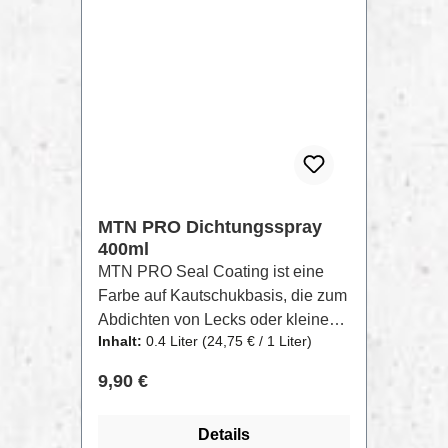
Ausbesserung von Metallteilen,
Automobile, Schilder,
Dekorationen, Kunststoffe,
Schweißnähte
MTN PRO Dichtungsspray
400ml
MTN PRO Seal Coating ist eine
Farbe auf Kautschukbasis, die zum
Abdichten von Lecks oder kleinen
Inhalt:
0.4 Liter
(24,75 € / 1 Liter)
Rissen in Dächern, Zement-,
Metall- oder Kunststoffrohren und
Regulärer Preis:
9,90 €
PVC-Rohren im Allgemeinen
entwickelt wurde. Erzeugt eine
Details
flexible, wasserdichte Schicht, die