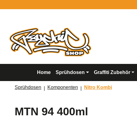
springen
Zur Hauptnavigation springen
Home
Sprühdosen
Graffiti Zubehör
Sprühdosen
Komponenten
Nitro Kombi
MTN 94 400ml