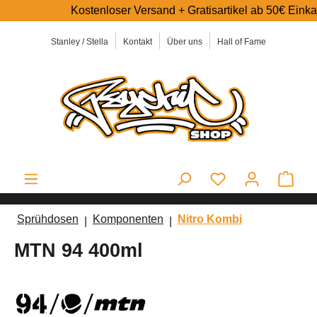
Kostenloser Versand + Gratisartikel ab 50€ Einkaufswe
alt springen
Stanley / Stella
Kontakt
Über uns
Hall of Fame
Ware
Sprühdosen
Komponenten
Nitro Kombi
MTN 94 400ml