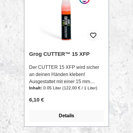
Grog CUTTER™ 15 XFP
Der CUTTER 15 XFP wird sicher
an deinen Händen kleben!
Ausgestattet mit einer 15 mm
Inhalt:
0.05 Liter
(122,00 € / 1 Liter)
Polyester-QUICKFLOW-
Meißelspitze, gibt es dank der
Regulärer Preis:
6,10 €
kühnen Form und des satten
Flusses keine Ausreden mehr für
Details
das Aufstehen. Der CUTTER 15
XFP ist mit 50 ml XTRA FLOW
PAINT gefüllt, ein Standard für