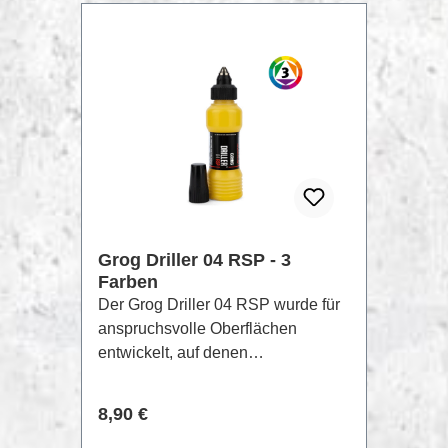
jeden Handstyle-Süchtigen und
Tagging-Liebhaber.
NEU
Grog Driller 04 RSP - 3
Farben
Der Grog Driller 04 RSP wurde für
anspruchsvolle Oberflächen
entwickelt, auf denen
herkömmliche Marker schnell an
ihre Grenzen stoßen. Dank
Regulärer Preis:
8,90 €
robuster 4 mm Steelball-Spitze und