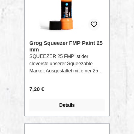
Grog Squeezer FMP Paint 25
mm
SQUEEZER 25 FMP ist der
cleverste unserer Squeezable
Marker. Ausgestattet mit einer 25
mm dicken FLOWTEX Rundspitze,
in Kombination mit einem weichen
Regulärer Preis:
7,20 €
Körper, ist dies das Werkzeug, um
deine Stadt im großen Stil zu
Details
bemalen.Der SQUEEZER 10 FMP
ist mit 100 ml FULL METAL PAINT
New Formula gefüllt!