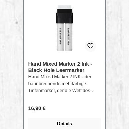
Hand Mixed Marker 2 Ink -
Black Hole Leermarker
Hand Mixed Marker 2 INK - der
bahnbrechende mehrfarbige
Tintenmarker, der die Welt des
Taggens revolutioniert! Die
einzigartige Kreation stammt aus
Regulärer Preis:
16,90 €
der innovativen Schmiede von
Hand Mixed Labs, in enger
Details
Zusammenarbeit mit Molotow™