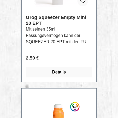
Grog Squeezer Empty Mini
20 EPT
Mit seinen 35ml
Fassungsvermögen kann der
SQUEEZER 20 EPT mit den FULL
METAL PAINT 200 , mit BUFF
PROOF INK, STREET KILLER
Regulärer Preis:
2,50 €
INK, oder XTRA FLOW PAINT
befüllt werden.20mm Durchmesser
Details
Tip