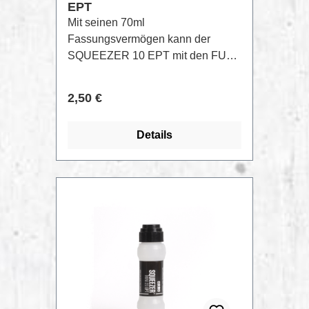
EPT
Mit seinen 70ml
Fassungsvermögen kann der
SQUEEZER 10 EPT mit den FULL
METAL PAINT 200 , mit BUFF
PROOF INK, STREET KILLER
Regulärer Preis:
2,50 €
INK, oder XTRA FLOW PAINT
befüllt werden.10mm Durchmesser
Details
Tip