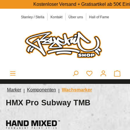
Kostenloser Versand + Gratisartikel ab 50€ Einkaufswer
alt springen
Stanley / Stella
Kontakt
Über uns
Hall of Fame
Ware
Marker
Komponenten
Wachsmarker
HMX Pro Subway TMB