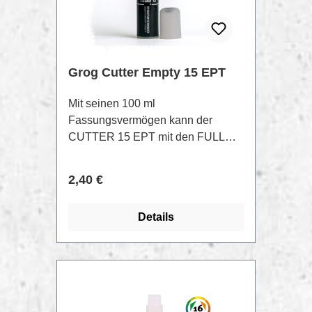
Roundtip- 200ml FX.INK-
Wiederbefüllbar- Tip ist
austauschbar
Grog Cutter Empty 15 EPT
Mit seinen 100 ml
Fassungsvermögen kann der
CUTTER 15 EPT mit den FULL
METAL PAINT 200 , mit BUFF
PROOF INK, STREET KILLER
Regulärer Preis:
2,40 €
INK, oder XTRA FLOW PAINT
befüllt werden.25mm Durchmesser
Details
Tip