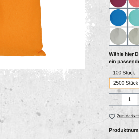
18_bord
2
47_hellb
4
93_hellg
Wähle hier D
ein passend
100 Stück
2500 Stück
Produkt 
Zum Merkzett
Produktnum