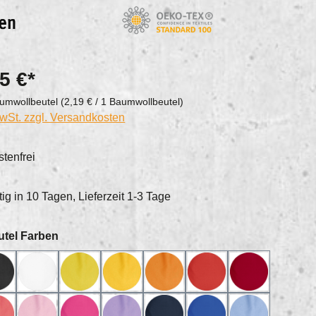
5 €*
umwollbeutel
(2,19 € / 1 Baumwollbeutel)
MwSt. zzgl. Versandkosten
tenfrei
ig in 10 Tagen, Lieferzeit 1-3 Tage
auswählen
tel Farben
tur
01XS_schwarz
01XW_weiss
03_gelb
04_gelb
07_mandarin
14_rot
15_dunkelrot