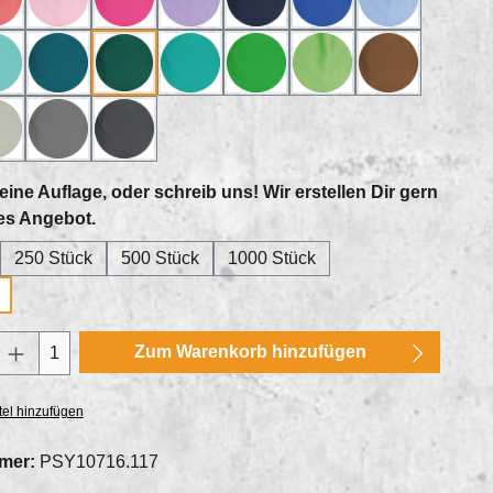
eaux
3_lachs
26_rosa
27_pink
30_lavendel
41_dunkelblau
43_royal
45_himmelbl
lau
9_mint
55_petrol
56_waldgruen
63_smaragd
64_maigruen
67_hellgruen
77_braun
rau
96_grau
97_stahlgrau
98_anthrazit
eine Auflage, oder schreib uns! Wir erstellen Dir gern
auswählen
es Angebot.
250 Stück
500 Stück
1000 Stück
Anzahl: Gib den gewünschten Wert ein oder
Zum Warenkorb hinzufügen
1
el hinzufügen
mer:
PSY10716.117