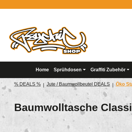
springen
Zur Hauptnavigation springen
Home
Sprühdosen
Graffiti Zubehör
% DEALS %
Jute / Baumwollbeutel DEALS
Öko St
Baumwolltasche Classi