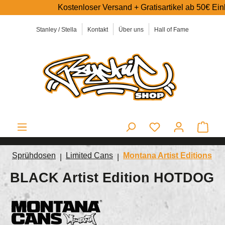
Kostenloser Versand + Gratisartikel ab 50€ Einkaufswert
alt springen
Stanley / Stella
Kontakt
Über uns
Hall of Fame
Ware
Sprühdosen
Limited Cans
Montana Artist Editions
BLACK Artist Edition HOTDOG