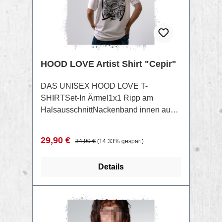
HOOD LOVE Artist Shirt "Cepir"
DAS UNISEX HOOD LOVE T-
SHIRTSet-In Ärmel1x1 Ripp am
HalsausschnittNackenband innen aus
gleichem MaterialDoppelnadel-
Kettenstich an Ärmelbund und
Verkaufspreis:
Regulärer Preis:
29,90 €
34,90 €
(14.33% gespart)
SaumLocker gestrickter
Singlejersey100% Cotton - Organic
Details
Carded - 215g/qm