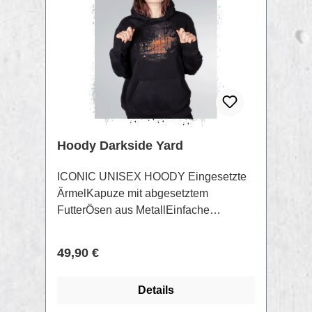
Hoody Darkside Yard
ICONIC UNISEX HOODY Eingesetzte
ÄrmelKapuze mit abgesetztem
FutterÖsen aus MetallEinfache
Absteppung am Halsausschnitt und
entlang der Kapuze1x1 Rippstrick am
Regulärer Preis:
49,90 €
HalsausschnittBreite
Doppelabsteppung an Ärmelenden und
Details
unterem Saum85% gekämmte
ringgesponnene Bio-Baumwolle15%