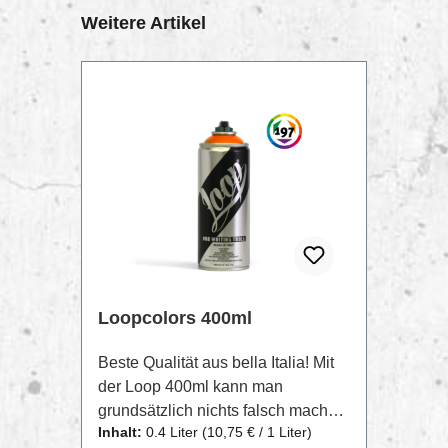
Produktgalerie überspringen
Weitere Artikel
TIPP
Loopcolors 400ml
Beste Qualität aus bella Italia! Mit
der Loop 400ml kann man
grundsätzlich nichts falsch machen.
Inhalt:
0.4 Liter
(10,75 € / 1 Liter)
Egal ob für Bombing oder