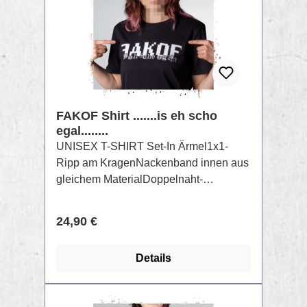
FAKOF Shirt .......is eh scho
egal........
UNISEX T-SHIRT Set-In Ärmel1x1-
Ripp am KragenNackenband innen aus
gleichem MaterialDoppelnaht-
Steppnaht an Ärmelbündchen und
SaumAufdruck per Raster Siebdruck
Regulärer Preis:
24,90 €
GOTS FarbenZusammensetzung:
Singlejersey, 100% gekämmte
Details
ringgesponnene Bio-Baumwolle,
Vorgewaschen, 180 GSM