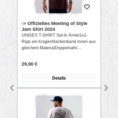
-> Offizielles Meeting of Style
Jam Shirt 2024
UNISEX T-SHIRT Set-In Ärmel1x1-
Ripp am KragenNackenband innen aus
gleichem MaterialDoppelnaht-
Steppnaht an Ärmelbündchen und
SaumAufdruck per Raster Siebdruck
Regulärer Preis:
29,90 €
GOTS FarbenZusammensetzung:
Singlejersey, 100% gekämmte
Details
ringgesponnene Bio-Baumwolle,
Vorgewaschen, 180 GSM
RABATT
%