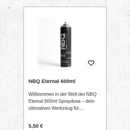
NBQ Eternal 600ml
Willkommen in der Welt der NBQ
Eternal 600ml Spraydose – dein
ultimatives Werkzeug für
dauerhafte und eindrucksvolle
Pieces.Eigenschaften:Lang
Regulärer Preis:
5,50 €
anhaltende Formel: Unsere NBQ