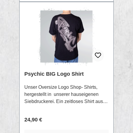
recyceltes PolyesterXXS -
5XLKängurutasche350 g/m2
Psychic BIG Logo Shirt
Unser Oversize Logo Shop- Shirts,
hergestellt in unserer hauseigenen
Siebdruckerei. Ein zeitloses Shirt aus
100% Bio Baumwolle und einem
speziellen "Siebdruck- Discharge" Print.
Regulärer Preis:
24,90 €
Diese Methode ermöglicht das Motiv
direkt ins Textil zu bleichen, wodurch