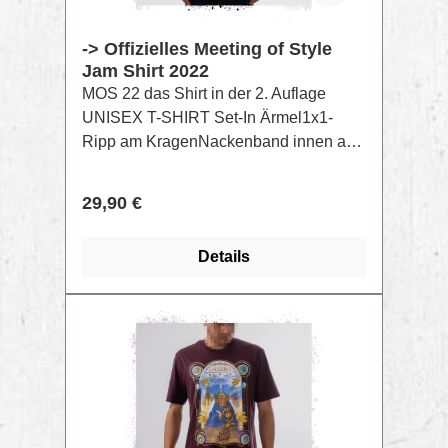
-> Offizielles Meeting of Style
Jam Shirt 2022
MOS 22 das Shirt in der 2. Auflage
UNISEX T-SHIRT Set-In Ärmel1x1-
Ripp am KragenNackenband innen aus
gleichem MaterialDoppelnaht-
Steppnaht an Ärmelbündchen und
Regulärer Preis:
29,90 €
SaumAufdruck per Raster Siebdruck
GOTS FarbenZusammensetzung:
Details
Singlejersey, 100% gekämmte
ringgesponnene Bio-Baumwolle,
Vorgewaschen, 180 GSM