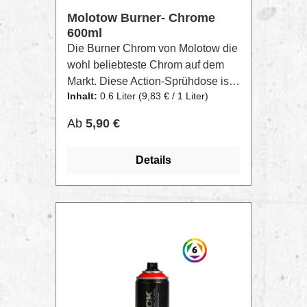
Molotow Burner- Chrome
600ml
Die Burner Chrom von Molotow die
wohl beliebteste Chrom auf dem
Markt. Diese Action-Sprühdose ist
Inhalt:
0.6 Liter
(9,83 € / 1 Liter)
das Rundum Action- Paket: Dank
einer hohen Aussprührate, lässt
Regulärer Preis:
Ab
5,90 €
sich viel Fläche in kurzer Zeit
decken. Die Vermischung der
Details
Pigmente in der Dose erfolgt ohne
Kugel, wodurch die Burner sehr
leise ist. Auch im Winter ist die
Funktion durch MOLOTOW™-
Technologie garantiert: bis zu
-10°C hält diese Dose stand –
garantiert Overkill-proof.Weitere
Farben der BURNER Reihe sind
Gold, Kupfer und die passende