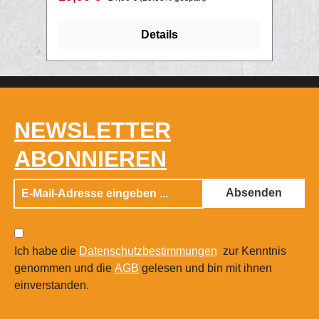
dieses Druckverfahren rausfinden wollt,
oder was wir noch alles anbieten,
Details
checkt unsere Print Rubrik aus!
NEWSLETTER
ABONNIEREN
Absenden
Ich habe die
Datenschutzbestimmungen
zur Kenntnis
genommen und die
AGB
gelesen und bin mit ihnen
einverstanden.