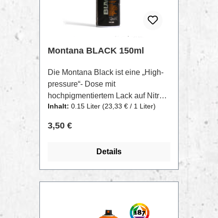
Schwarz.
Montana BLACK 150ml
Die Montana Black ist eine „High-
pressure“- Dose mit
hochpigmentiertem Lack auf Nitro-
Inhalt:
0.15 Liter
(23,33 € / 1 Liter)
Combi-Basis. Der hohe Druck in
Kombination mit dem High-
Regulärer Preis:
3,50 €
Pressure Ventil ermöglichen ein
schnelles und dennoch
Details
anwenderfreundliches Handling.
Die Montana BLACK 150ml bietet
ein Sortiment von 6 leuchtenden,
hochdeckenden, matten Farbtönen.
Die kurze Trocknungszeit
TIPP
ermöglicht schnelles überlackieren