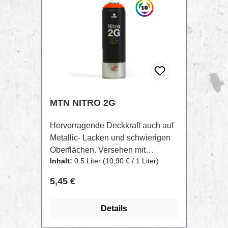
MADMAXXX auf ihre Kosten.
MTN NITRO 2G
Hervorragende Deckkraft auch auf
Metallic- Lacken und schwierigen
Oberflächen. Versehen mit
Inhalt:
0.5 Liter
(10,90 € / 1 Liter)
niedrigem Druck sind die Nitro
Colors das genau richtige Tool für
Regulärer Preis:
5,45 €
Detailreiche, aber auch
großflächige Arbeiten. Erhhätlich in
Details
10 matten 500ml Farben und
400ml schwarz.