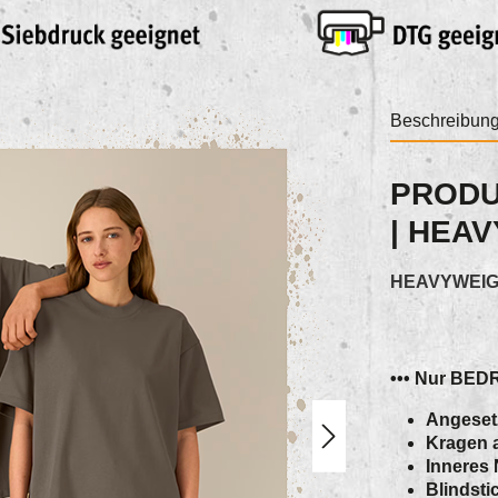
Beschreibun
PRODU
| HEAV
HEAVYWEIGH
••• Nur BEDR
Angeset
Kragen a
Inneres
Blindst