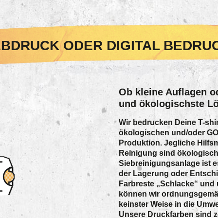
EBDRUCK ODER DIGITAL BEDRU
Ob kleine Auflagen o
und ökologischste Lö
Wir bedrucken Deine T-shir
ökologischen und/oder GOTS
Produktion. Jegliche Hilfs
Reinigung sind ökologisch
Siebreinigungsanlage ist e
der Lagerung oder Entsch
Farbreste „Schlacke“ und 
können wir ordnungsgemäß
keinster Weise in die Umwe
Unsere Druckfarben sind zer