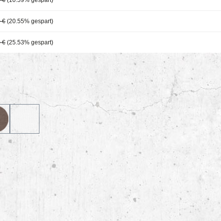
 €
(10.59% gespart)
 €
(20.55% gespart)
 €
(25.53% gespart)
vy_727
occha_135
white_001
wählen