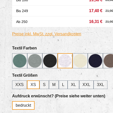
Bis
100
21,90
17,40 €
Bis
249
21,90
16,31 €
Ab
250
21,90
Preise inkl. MwSt. zzgl. Versandkosten
auswählen
Textil Farben
Green Bay
Misty Grey_138
black_002
cool heather grey_146
cream_361
french na
m
auswählen
Textil Größen
XXS
XS
S
M
L
XL
XXL
3XL
aus
Aufdruck erwünscht? (Preise siehe weiter unten)
bedruckt