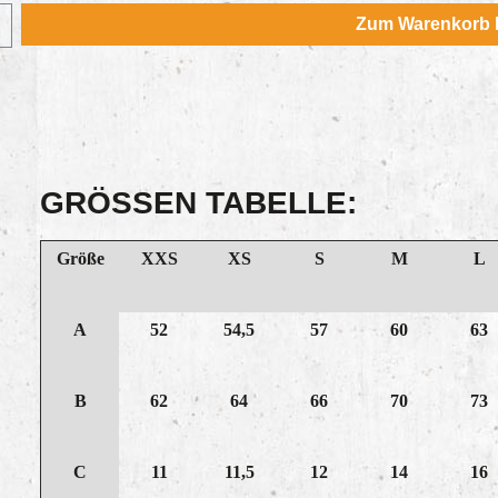
Wert ein oder benutze die Schaltflächen u
Zum Warenkorb 
GRÖSSEN TABELLE:
Größe
XXS
XS
S
M
L
A
52
54,5
57
60
63
B
62
64
66
70
73
C
11
11,5
12
14
16