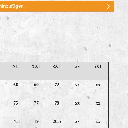
m die Anzahl zu erhöhen oder zu reduzier
hinzufügen
XL
XXL
3XL
xx
5XL
66
69
72
xx
xx
75
77
79
xx
xx
17,5
19
20,5
xx
xx