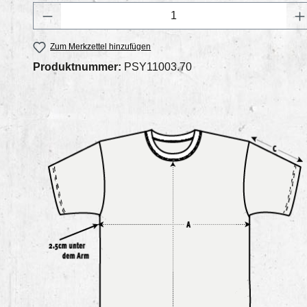
Produkt Anzahl: Gib den gewünschten 
Zum Merkzettel hinzufügen
Produktnummer:
PSY11003.70