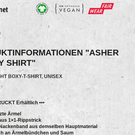
g
KTINFORMATIONEN "ASHER
Y SHIRT"
T BOXY-T-SHIRT, UNISEX
UCKT Erhältlich •••
zte Ärmel
us 1×1-Rippstrick
 Nackenband aus demselben Hauptmaterial
ich an Ärmelbündchen und Saum