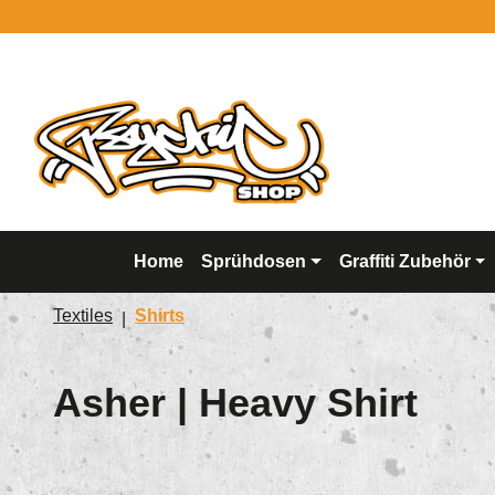
springen
Zur Hauptnavigation springen
Home
Sprühdosen
Graffiti Zubehör
Textiles
Shirts
Asher | Heavy Shirt