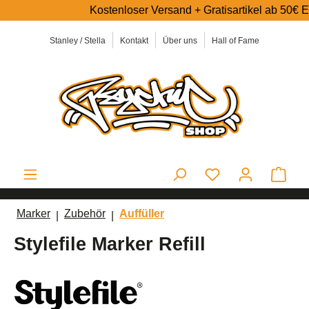
Kostenloser Versand + Gratisartikel ab 50€ Einka
alt springen
Stanley / Stella
Kontakt
Über uns
Hall of Fame
Ware
Marker
Zubehör
Auffüller
Stylefile Marker Refill