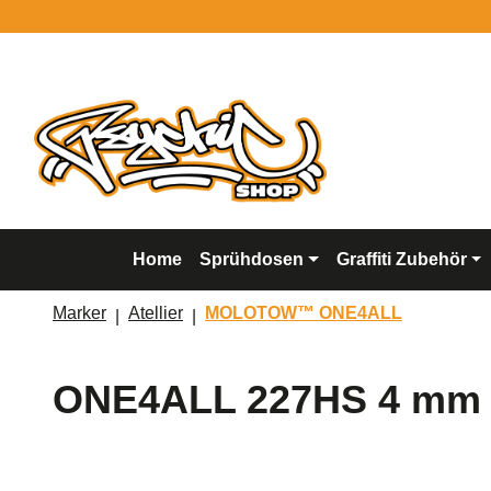
springen
Zur Hauptnavigation springen
Home
Sprühdosen
Graffiti Zubehör
Marker
Atellier
MOLOTOW™ ONE4ALL
ONE4ALL 227HS 4 mm