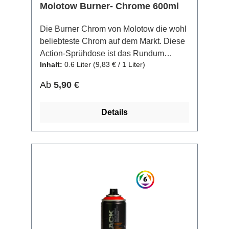
Molotow Burner- Chrome 600ml
Die Burner Chrom von Molotow die wohl
beliebteste Chrom auf dem Markt. Diese
Action-Sprühdose ist das Rundum
Inhalt:
0.6 Liter
(9,83 € / 1 Liter)
Action- Paket: Dank einer hohen
Aussprührate, lässt sich viel Fläche in
Regulärer Preis:
Ab
5,90 €
kurzer Zeit decken. Die Vermischung der
Pigmente in der Dose erfolgt ohne Kugel,
Details
wodurch die Burner sehr leise ist. Auch
im Winter ist die Funktion durch
MOLOTOW™-Technologie garantiert: bis
zu -10°C hält diese Dose stand –
garantiert Overkill-proof.Weitere Farben
der BURNER Reihe sind Gold, Kupfer
und die passende Schwarz.