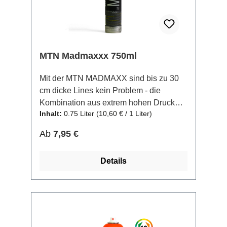
die gute Durchhärtung in Kombination
mit hoher Farbbeständigkeit eignet es
sich jedoch auch ideal für den täglichen
Einsatz, für Industrie und Kunst- oder alle
anderen Bereiche in denen man ein
MTN Madmaxxx 750ml
hochwertiges Spray braucht.
Mit der MTN MADMAXX sind bis zu 30
cm dicke Lines kein Problem - die
Kombination aus extrem hohen Druck
Inhalt:
0.75 Liter
(10,60 € / 1 Liter)
und gewohnt deckender Farbe lässt
große Flächen problemlos füllen. Die
Regulärer Preis:
Ab
7,95 €
MADMAXXX ist in 7 verschiedenen
Farben erhältlich, die ergänzend auch in
Details
der MTN HARDCORE 400ml
Farbpalette enthalten sind. Auch
Freunde von gigantischer Kalligraphie
kommen mit der MADMAXXX auf ihre
Kosten.