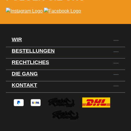
Oberflächen wie Holz, Metall, Kunststoff
und mehr. Erobere die Welt des DIYs
und der Kunst mit einer Spraydose, die
für jede Herausforderung bereit
ist.Großzügiges 600ml Format: Die NBQ
WIR
Eternal Spraydose bietet eine
großzügige Menge an Farbe in jeder
BESTELLUNGEN
Dose, um auch große Projekte mühelos
zu bewältigen. Ideal für Kunstwerke im
RECHTLICHES
Großformat oder
DIE GANG
Renovierungsprojekte.Präziser
Sprühkopf: Der fein abgestimmte
KONTAKT
Sprühkopf gewährleistet eine präzise
und gleichmäßige Verteilung der Farbe.
Kontrolliere den Sprühnebel und erziele
professionelle Ergebnisse ohne
Unordnung.Wetterbeständig und
strapazierfähig: Unsere Farben trotzen
den Elementen und bieten eine hohe