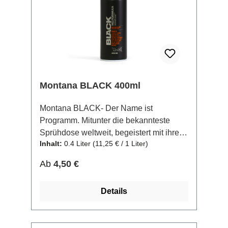
Lackes garantiert hohe Deckkraft sowie
Langlebigkeit auf allen Oberflächen.
Durch den hohen Druck ist die Dose
nicht wetteranfällig und kann sogar bei
extremer Kälte im Außenbereich benutzt
werden.
Montana BLACK 400ml
Montana BLACK- Der Name ist
Programm. Mitunter die bekannteste
Sprühdose weltweit, begeistert mit ihrem
Inhalt:
0.4 Liter
(11,25 € / 1 Liter)
hochpigmentiertem und extrem
deckenden Lack auf Nitro-Combi-Basis,
Regulärer Preis:
Ab
4,50 €
sowie einem breiten Farbspektrum von
insgesamt 187 leuchtenden, matten
Details
Farben. Die 400ml "High- pressure"-
Dose ermöglicht ein schnelles aber
dennoch anwenderfreundliches und