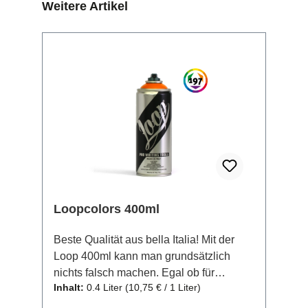
Produktgalerie überspringen
Weitere Artikel
TIPP
Loopcolors 400ml
Beste Qualität aus bella Italia! Mit der
Loop 400ml kann man grundsätzlich
nichts falsch machen. Egal ob für
Inhalt:
0.4 Liter
(10,75 € / 1 Liter)
Bombing oder Auftragsarbeiten, ist diese
Dose immer eine Top Wahl. Das