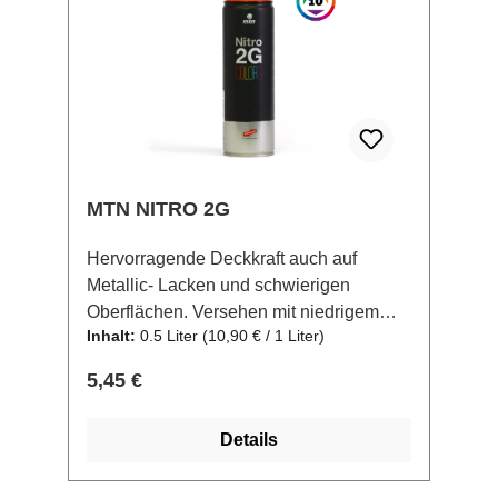
MTN NITRO 2G
Hervorragende Deckkraft auch auf
Metallic- Lacken und schwierigen
Oberflächen. Versehen mit niedrigem
Inhalt:
0.5 Liter
(10,90 € / 1 Liter)
Druck sind die Nitro Colors das genau
richtige Tool für Detailreiche, aber auch
Regulärer Preis:
5,45 €
großflächige Arbeiten. Erhhätlich in 10
matten 500ml Farben und 400ml
Details
schwarz.