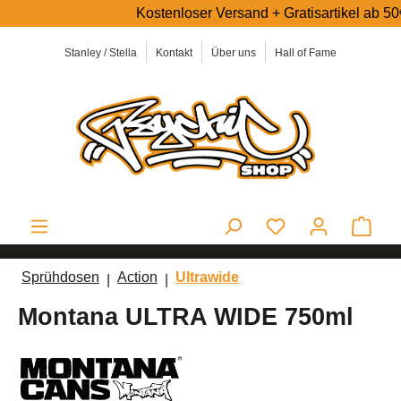
Kostenloser Versand + Gratisartikel ab 50€ E
alt springen
Stanley / Stella
Kontakt
Über uns
Hall of Fame
Ware
Sprühdosen
Action
Ultrawide
Montana ULTRA WIDE 750ml