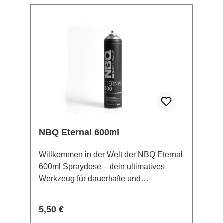
NBQ Eternal 600ml
Willkommen in der Welt der NBQ Eternal
600ml Spraydose – dein ultimatives
Werkzeug für dauerhafte und
eindrucksvolle
Pieces.Eigenschaften:Lang anhaltende
Regulärer Preis:
5,50 €
Formel: Unsere NBQ Eternal 600ml