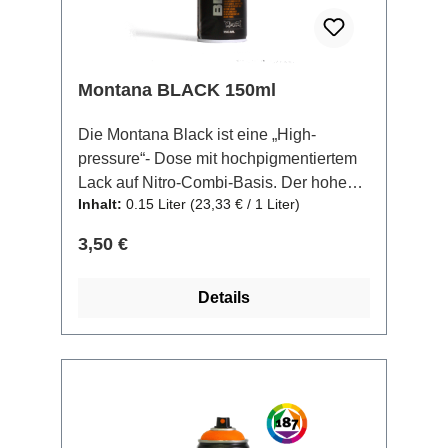
Montana BLACK 150ml
Die Montana Black ist eine „High-
pressure“- Dose mit hochpigmentiertem
Lack auf Nitro-Combi-Basis. Der hohe
Inhalt:
0.15 Liter
(23,33 € / 1 Liter)
Druck in Kombination mit dem High-
Pressure Ventil ermöglichen ein
Regulärer Preis:
3,50 €
schnelles und dennoch
anwenderfreundliches Handling. Die
Details
Montana BLACK 150ml bietet ein
Sortiment von 6 leuchtenden,
hochdeckenden, matten Farbtönen. Die
kurze Trocknungszeit ermöglicht
schnelles überlackieren und eignet sich
TIPP
so ideal für großflächiges und schnelles
Arbeiten. Die hohe Pigmentierung des