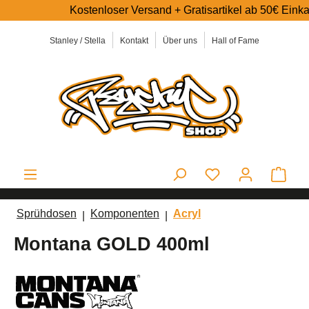
Kostenloser Versand + Gratisartikel ab 50€ Einkaufswe
alt springen
Stanley / Stella
Kontakt
Über uns
Hall of Fame
Ware
Sprühdosen
Komponenten
Acryl
Montana GOLD 400ml