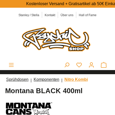
Kostenloser Versand + Gratisartikel ab 50€ Einkaufswe
alt springen
Stanley / Stella
Kontakt
Über uns
Hall of Fame
Ware
Sprühdosen
Komponenten
Nitro Kombi
Montana BLACK 400ml