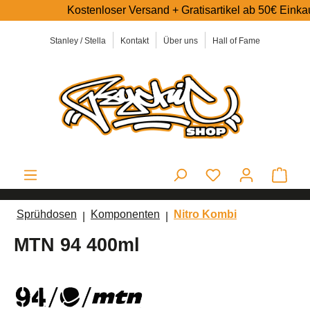
Kostenloser Versand + Gratisartikel ab 50€ Einkaufswe
alt springen
Stanley / Stella
Kontakt
Über uns
Hall of Fame
Ware
Sprühdosen
Komponenten
Nitro Kombi
MTN 94 400ml