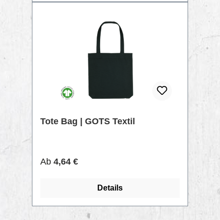
TIPP
Tote Bag | GOTS Textil
Regulärer Preis:
Ab
4,64 €
Details