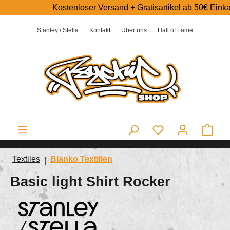
Kostenloser Versand + Gratisartikel ab 50€ Einkaufswert 
alt springen
Stanley / Stella
Kontakt
Über uns
Hall of Fame
Ware
Textiles
Blanko Textilien
Basic light Shirt Rocker