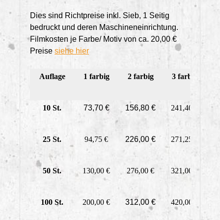
Dies sind Richtpreise inkl. Sieb, 1 Seitig
bedruckt und deren Maschineneinrichtung.
Filmkosten je Farbe/ Motiv von ca. 20,00 €
Preise
siehe hier
Auflage
1 farbig
2 farbig
3 farbig
4
10 St.
73,70 €
156,80 €
241,40 €
3
25 St.
94,75 €
226,00 €
271,25 €
3
50 St.
130,00 €
276,00 €
321,00 €
4
100 St.
200,00 €
312,00 €
420,00 €
5