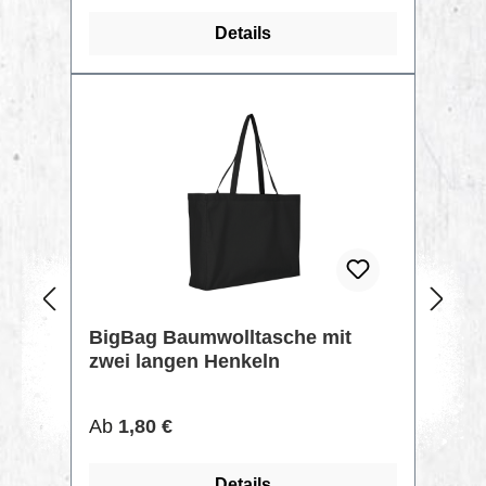
Details
TIPP
BigBag Baumwolltasche mit
zwei langen Henkeln
Regulärer Preis:
Ab
1,80 €
Details