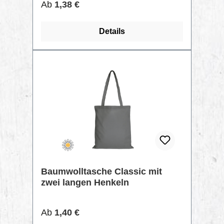
Regulärer Preis:
Ab
1,38 €
Details
TIPP
Baumwolltasche Classic mit
zwei langen Henkeln
Regulärer Preis:
Ab
1,40 €