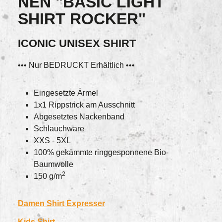
NEN "BASIC LIGHT
SHIRT ROCKER"
ICONIC UNISEX SHIRT
••• Nur BEDRUCKT Erhältlich •••
Eingesetzte Ärmel
1x1 Rippstrick am Ausschnitt
Abgesetztes Nackenband
Schlauchware
XXS - 5XL
100% gekämmte ringgesponnene Bio-
Baumwolle
2
150 g/m
Damen Shirt Expresser
Kids Shirt