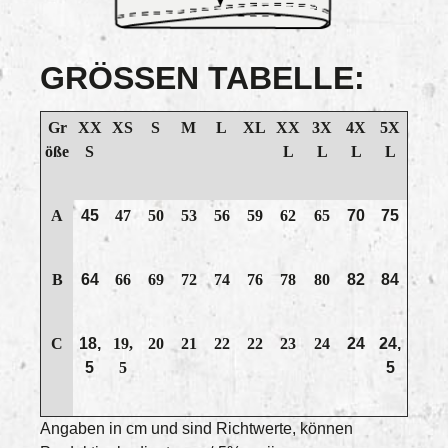
GRÖSSEN TABELLE:
Gr
XX
XS
S
M
L
XL
XX
3X
4X
5X
öße
S
L
L
L
L
A
45
47
50
53
56
59
62
65
70
75
B
64
66
69
72
74
76
78
80
82
84
C
18,
19,
20
21
22
22
23
24
24
24,
5
5
5
Angaben in cm und sind Richtwerte, können