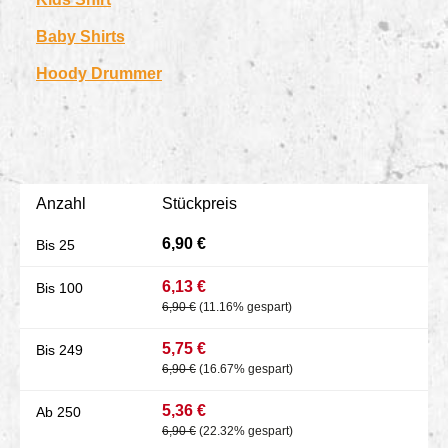
Baby Shirts
Hoody Drummer
Anzahl
Stückpreis
6,90 €
Bis
25
6,13 €
Bis
100
6,90 €
(11.16% gespart)
5,75 €
Bis
249
6,90 €
(16.67% gespart)
5,36 €
Ab
250
6,90 €
(22.32% gespart)