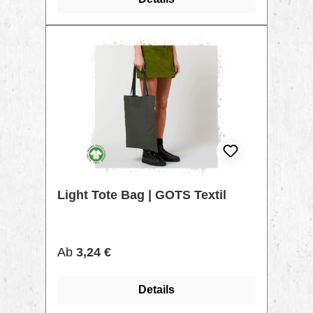
TIPP
Light Tote Bag | GOTS Textil
Regulärer Preis:
Ab
3,24 €
Details