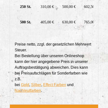
250 St.
310,00 €
500,00 €
602,50 €
7
500 St.
405,00 €
630,00 €
765,00 €
8
Preise netto, zzgl. der gesetzlichen Mehrwert
Steuer.
Bei Bestellung über unseren Onlineshop
kann der hier angegebene Preis in unserer
Auftragsbestätigung abweichen. Dies kann
bei Preisaufschlägen für Sonderfarben wie
z.B.
bei
Gold
,
Silber
,
Effect Farben
und
Nachleutfarben
.