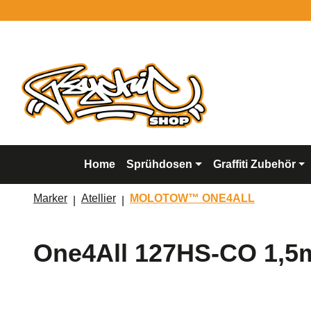
springen
Zur Hauptnavigation springen
Home
Sprühdosen
Graffiti Zubehör
Marker
Atellier
MOLOTOW™ ONE4ALL
One4All 127HS-CO 1,