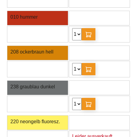
010 hummer
208 ockerbraun hell
238 graublau dunkel
220 neongelb fluoresz.
Leider ausverkauft