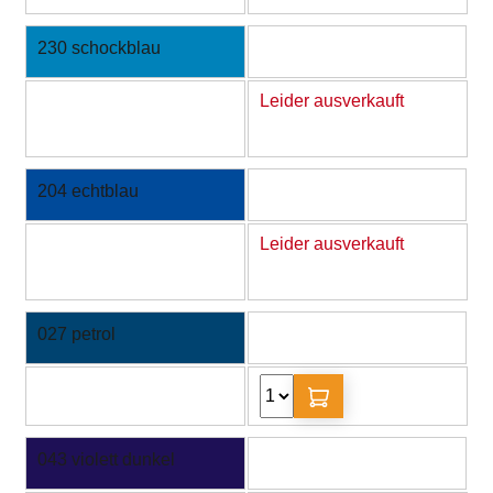
230 schockblau
Leider ausverkauft
204 echtblau
Leider ausverkauft
027 petrol
043 violett dunkel