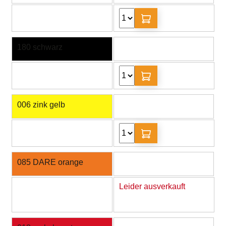
180 schwarz
006 zink gelb
085 DARE orange
Leider ausverkauft