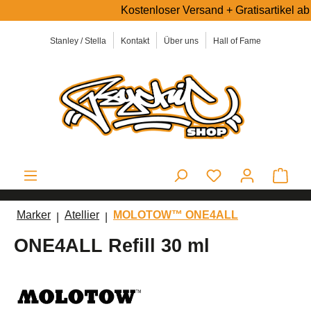
Kostenloser Versand + Gratisartikel ab 5
alt springen
Stanley / Stella
Kontakt
Über uns
Hall of Fame
Ware
Marker
Atellier
MOLOTOW™ ONE4ALL
ONE4ALL Refill 30 ml