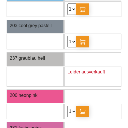
203 cool grey pastell
237 graublau hell
Leider ausverkauft
200 neonpink
231 fuchsiapink