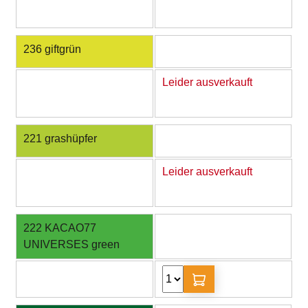
236 giftgrün
Leider ausverkauft
221 grashüpfer
Leider ausverkauft
222 KACAO77
UNIVERSES green