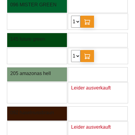
096 MISTER GREEN
145 future green
205 amazonas hell
Leider ausverkauft
092 haselnussbraun
Leider ausverkauft