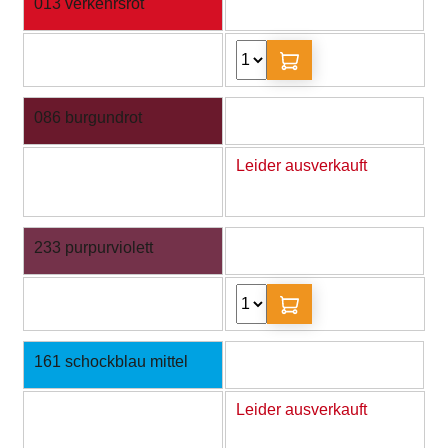
013 verkehrsrot
086 burgundrot
Leider ausverkauft
233 purpurviolett
161 schockblau mittel
Leider ausverkauft