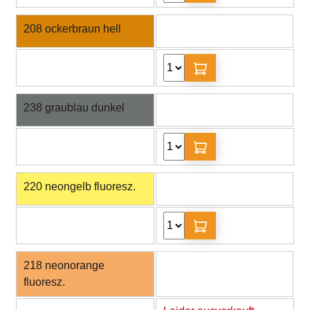
208 ockerbraun hell
238 graublau dunkel
220 neongelb fluoresz.
218 neonorange
fluoresz.