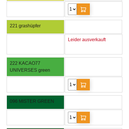
221 grashüpfer
Leider ausverkauft
222 KACAO77
UNIVERSES green
096 MISTER GREEN