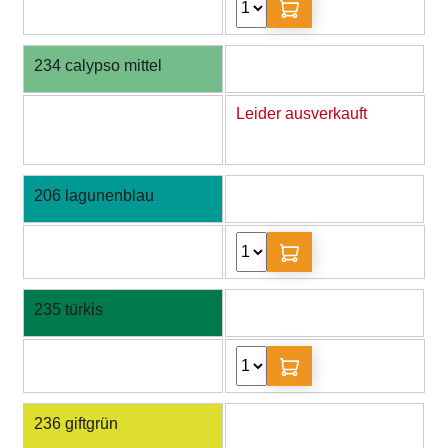
234 calypso mittel
Leider ausverkauft
206 lagunenblau
235 türkis
236 giftgrün