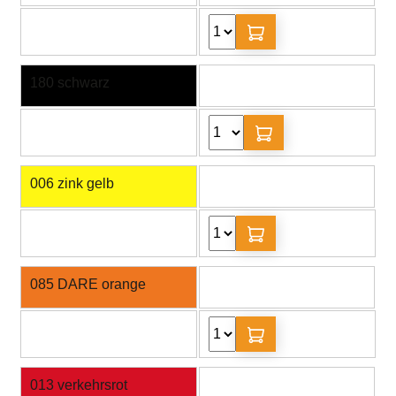
180 schwarz
006 zink gelb
085 DARE orange
013 verkehrsrot