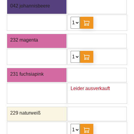
042 johannisbeere
232 magenta
231 fuchsiapink
Leider ausverkauft
229 naturweiß