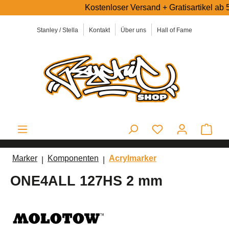
Kostenloser Versand + Gratisartikel ab 50
alt springen
Stanley / Stella
Kontakt
Über uns
Hall of Fame
Ware
Marker
Komponenten
Acrylmarker
ONE4ALL 127HS 2 mm