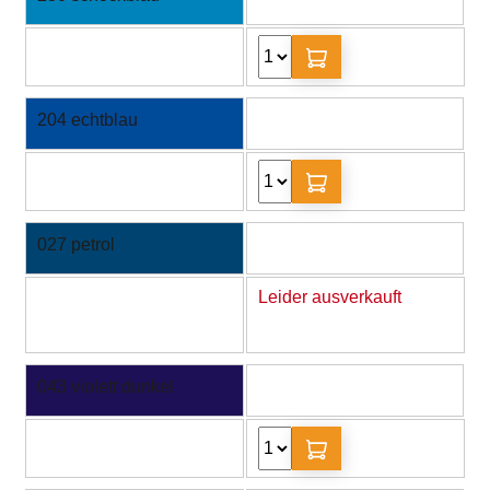
204 echtblau
027 petrol
Leider ausverkauft
043 violett dunkel