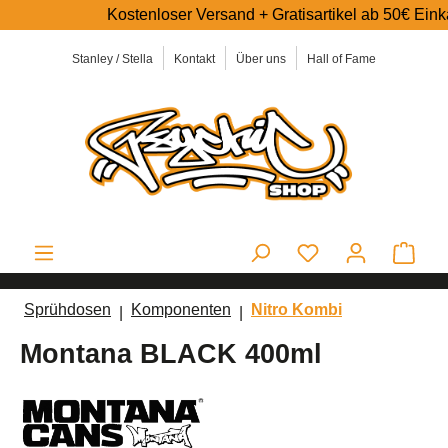
Kostenloser Versand + Gratisartikel ab 50€ Einkaufs
alt springen
Stanley / Stella
Kontakt
Über uns
Hall of Fame
Ware
Sprühdosen
Komponenten
Nitro Kombi
Montana BLACK 400ml