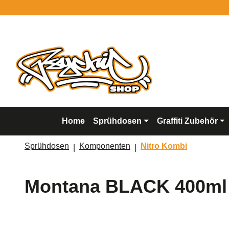
springen
Zur Hauptnavigation springen
Home
Sprühdosen
Graffiti Zubehör
Sprühdosen
Komponenten
Nitro Kombi
Montana BLACK 400ml