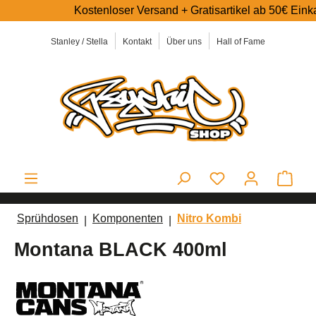
Kostenloser Versand + Gratisartikel ab 50€ Einkaufsw
alt springen
Stanley / Stella
Kontakt
Über uns
Hall of Fame
Ware
Sprühdosen
Komponenten
Nitro Kombi
Montana BLACK 400ml