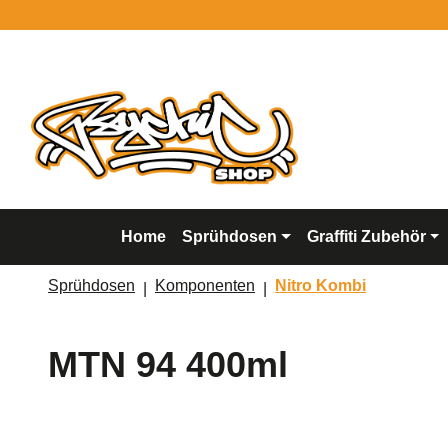
springen
Zur Hauptnavigation springen
Home
Sprühdosen
Graffiti Zubehör
Sprühdosen
Komponenten
Nitro Kombi
MTN 94 400ml