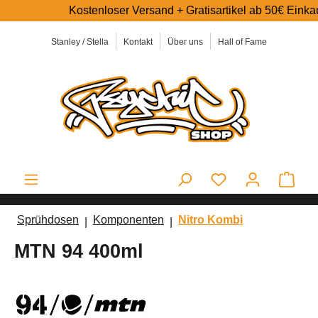
Kostenloser Versand + Gratisartikel ab 50€ Einkaufswe
alt springen
Stanley / Stella
Kontakt
Über uns
Hall of Fame
Ware
Sprühdosen
Komponenten
Nitro Kombi
MTN 94 400ml