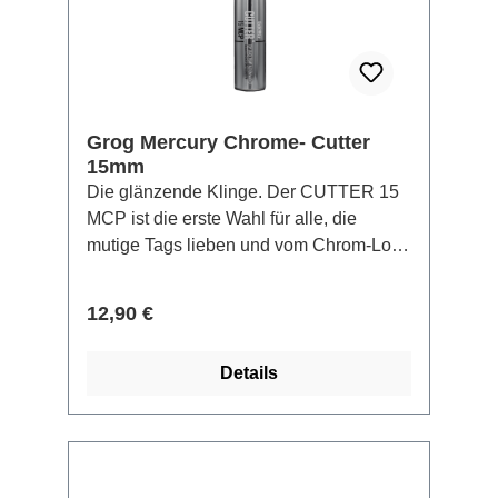
für endlosen Flow – denn du hörst nicht
auf. Und dieser Marker auch nicht.
Grog Mercury Chrome- Cutter
15mm
Die glänzende Klinge. Der CUTTER 15
MCP ist die erste Wahl für alle, die
mutige Tags lieben und vom Chrom-Look
nicht genug bekommen können.
Ausgestattet mit einer 15 mm
Regulärer Preis:
12,90 €
QUICKFLOW Meißelspitze aus
Polyester, sorgt er für einen extrem satten
Details
Farbfluss – perfekt für kompromissloses
Tagging. Gefüllt mit 50 ml MERCURY
CHROME PAINT, liefert dieser Marker
ein hochglänzendes Spiegel-Finish, das
auf jeder Oberfläche für Aufsehen sorgt.
TIPP