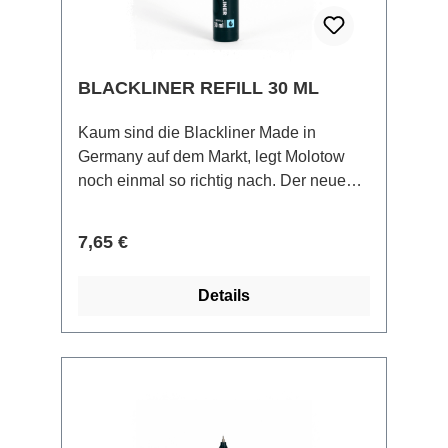
BLACKLINER REFILL 30 ML
Kaum sind die Blackliner Made in
Germany auf dem Markt, legt Molotow
noch einmal so richtig nach. Der neue
Blackliner Refill 30 ml hat dabei die
gleichen permanenten,
Regulärer Preis:
7,65 €
dokumentenechte Eigenschaften wie die
Tinte der restlichen Blackliner. Der Refill
Details
wurde speziell für den Blackliner Brush
entwickelt, dabei ist dieser Marker mit
seinem größeren Body und der breiten
Pinselspitze ideal zum Kolorieren von
größeren Flächen. Mit dem Blackliner
Brush lassen sich Handlettering und
Kalligrafie prima umsetzen. Die absolute