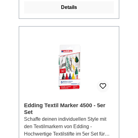
an den Spitzen Geruchsarme
Details
Formulierung für angenehmes Arbeiten
Präzises, streifenfreies Kolorieren durch
Alkoholtinte
Edding Textil Marker 4500 - 5er
Set
Schaffe deinen individuellen Style mit
den Textilmarkern von Edding -
Hochwertige Textilstifte im 5er Set für