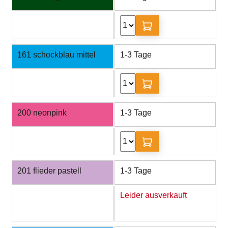
161 schockblau mittel
1-3 Tage
200 neonpink
1-3 Tage
201 flieder pastell
1-3 Tage
Leider ausverkauft