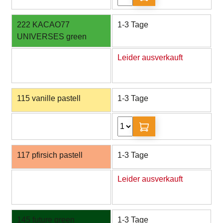
222 KACAO77
1-3 Tage
UNIVERSES green
Leider ausverkauft
115 vanille pastell
1-3 Tage
117 pfirsich pastell
1-3 Tage
Leider ausverkauft
145 future green
1-3 Tage