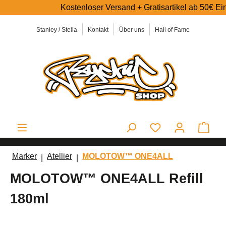
Kostenloser Versand + Gratisartikel ab 50€ Einkauf
alt springen
Stanley / Stella
Kontakt
Über uns
Hall of Fame
Ware
Marker
Atellier
MOLOTOW™ ONE4ALL
MOLOTOW™ ONE4ALL Refill
180ml