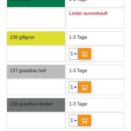
Leider ausverkauft
236 giftgrün
1-3 Tage
237 graublau hell
1-3 Tage
238 graublau dunkel
1-3 Tage