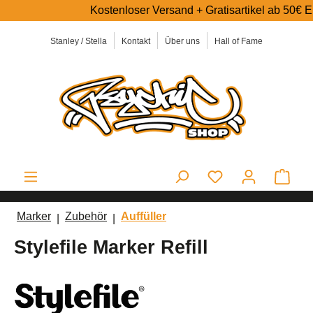
Kostenloser Versand + Gratisartikel ab 50€ Einkau
alt springen
Stanley / Stella
Kontakt
Über uns
Hall of Fame
Ware
Marker
Zubehör
Auffüller
Stylefile Marker Refill