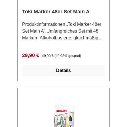
Toki Marker 48er Set Main A
Produktinformationen „Toki Marker 48er
Set Main A“ Umfangreiches Set mit 48
Markern Alkoholbasierte, gleichmäßig
deckende Tinte Dualspitzen: 7 mm
Keilspitze und 0,7 mm Feinspritze Klare
Verkaufspreis:
Regulärer Preis:
29,90 €
49,90 €
(40.08% gespart)
Farbkennzeichnung und Markierungen
an den Spitzen Geruchsarme
Details
Formulierung für angenehmes Arbeiten
Präzises, streifenfreies Kolorieren durch
Alkoholtinte