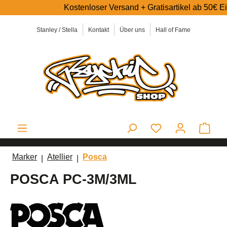
Kostenloser Versand + Gratisartikel ab 50€ Einkauf
alt springen
Stanley / Stella
Kontakt
Über uns
Hall of Fame
Ware
Marker
Atellier
Posca
POSCA PC-3M/3ML