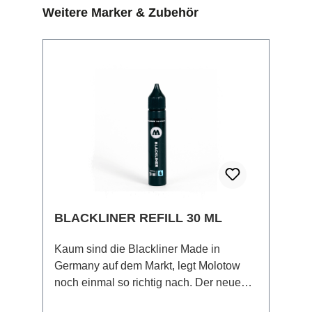
Produktgalerie überspringen
Weitere Marker & Zubehör
BLACKLINER REFILL 30 ML
Kaum sind die Blackliner Made in
Germany auf dem Markt, legt Molotow
noch einmal so richtig nach. Der neue
Blackliner Refill 30 ml hat dabei die