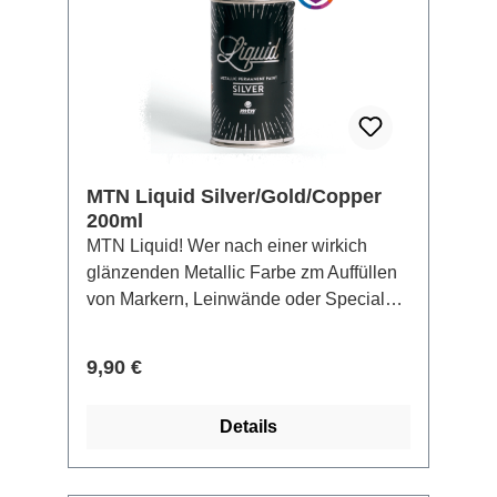
Leermarker und den 50 Refills eigene
Farbtöne mischen. Effektfarben machen
das Kolorieren dabei zu einer
spannenden Sache.
MTN Liquid Silver/Gold/Copper
200ml
MTN Liquid! Wer nach einer wirkich
glänzenden Metallic Farbe zm Auffüllen
von Markern, Leinwände oder Special
Effekte sucht, ist mit den MTN Liquids
bestens bedient. Egal ob Silber, Kupfer
Regulärer Preis:
9,90 €
oder Gold, die Farben überzeugen durch
ihre Deckkraft und ein
Details
aussergewöhnliches Finish. Gute
Wetterbeständigkeit!, also auch im
Aussenbereich einsetzbar. Die Farben