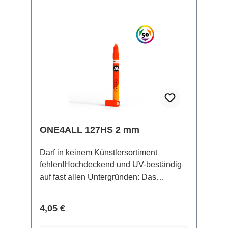
kommen in einem schicken
Metallbehälter mit 200 ml Inhalt.
Lösemittelbasierte, hochdeckende
Metallic-Farbe.
ONE4ALL 127HS 2 mm
Darf in keinem Künstlersortiment
fehlen!Hochdeckend und UV-beständig
auf fast allen Untergründen: Das
nachhaltige ONE4ALL Acryl-
Markersystem wurde zum Nachfüllen
Regulärer Preis:
4,05 €
gebaut und ist stets zuverlässig in all
seinen Funktionen. Der geringe