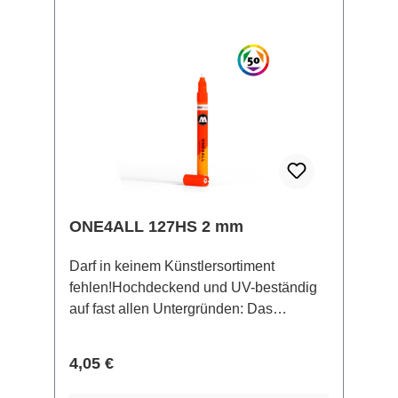
kommen in einem schicken
Metallbehälter mit 200 ml Inhalt.
Lösemittelbasierte, hochdeckende
Metallic-Farbe.
ONE4ALL 127HS 2 mm
Darf in keinem Künstlersortiment
fehlen!Hochdeckend und UV-beständig
auf fast allen Untergründen: Das
nachhaltige ONE4ALL Acryl-
Markersystem wurde zum Nachfüllen
Regulärer Preis:
4,05 €
gebaut und ist stets zuverlässig in all
seinen Funktionen. Der geringe