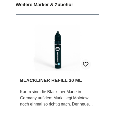
Produktgalerie überspringen
Weitere Marker & Zubehör
BLACKLINER REFILL 30 ML
Kaum sind die Blackliner Made in
Germany auf dem Markt, legt Molotow
noch einmal so richtig nach. Der neue
Blackliner Refill 30 ml hat dabei die