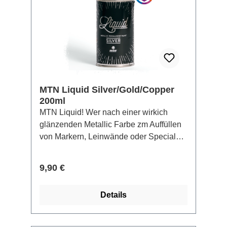
Leermarker und den 50 Refills eigene
Farbtöne mischen. Effektfarben machen
das Kolorieren dabei zu einer
spannenden Sache.
MTN Liquid Silver/Gold/Copper
200ml
MTN Liquid! Wer nach einer wirkich
glänzenden Metallic Farbe zm Auffüllen
von Markern, Leinwände oder Special
Effekte sucht, ist mit den MTN Liquids
bestens bedient. Egal ob Silber, Kupfer
Regulärer Preis:
9,90 €
oder Gold, die Farben überzeugen durch
ihre Deckkraft und ein
Details
aussergewöhnliches Finish. Gute
Wetterbeständigkeit!, also auch im
Aussenbereich einsetzbar. Die Farben