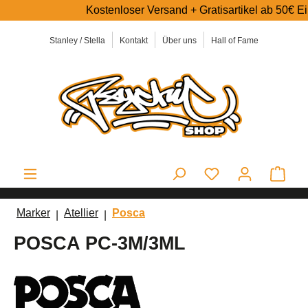
Kostenloser Versand + Gratisartikel ab 50€ Einkau
alt springen
Stanley / Stella
Kontakt
Über uns
Hall of Fame
Ware
Marker
Atellier
Posca
POSCA PC-3M/3ML