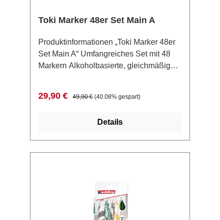
Toki Marker 48er Set Main A
Produktinformationen „Toki Marker 48er
Set Main A“ Umfangreiches Set mit 48
Markern Alkoholbasierte, gleichmäßig
deckende Tinte Dualspitzen: 7 mm
Keilspitze und 0,7 mm Feinspritze Klare
Verkaufspreis:
Regulärer Preis:
29,90 €
49,90 €
(40.08% gespart)
Farbkennzeichnung und Markierungen
an den Spitzen Geruchsarme
Details
Formulierung für angenehmes Arbeiten
Präzises, streifenfreies Kolorieren durch
Alkoholtinte