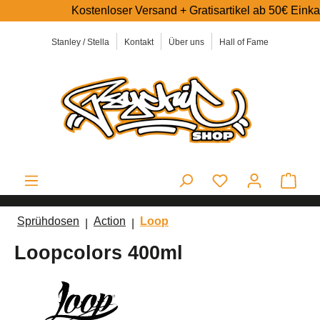
Kostenloser Versand + Gratisartikel ab 50€ Einkaufswe
alt springen
Stanley / Stella
Kontakt
Über uns
Hall of Fame
Ware
Sprühdosen
Action
Loop
Loopcolors 400ml