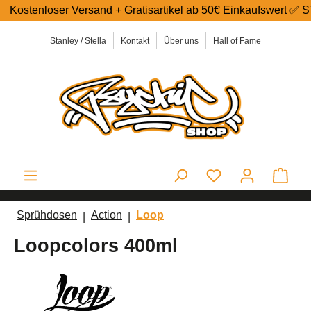
enloser Versand + Gratisartikel ab 50€ Einkaufswert ✅ STANLEY
alt springen
Stanley / Stella
Kontakt
Über uns
Hall of Fame
Ware
Sprühdosen
Action
Loop
Loopcolors 400ml