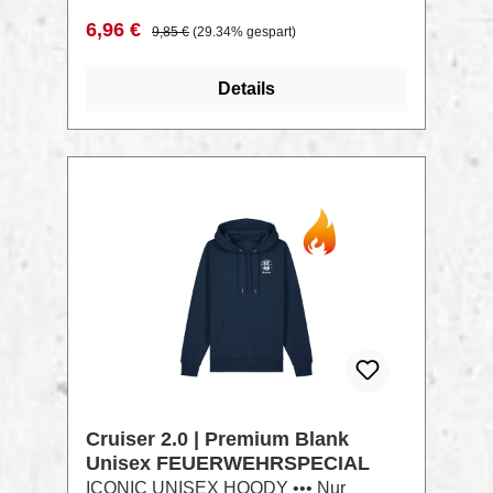
Steppnaht an Ärmelbündchen und
Verkaufspreis:
Regulärer Preis:
6,96 €
9,85 €
(29.34% gespart)
SaumZusammensetzung: Singlejersey,
100% gekämmte ringgesponnene Bio-
Details
Baumwolle, Vorgewaschen, 180
GSMAktuelle Farbauswahl findest Du
hier: Creator 2.0 LookBook
RABATT
%
Cruiser 2.0 | Premium Blank
Unisex FEUERWEHRSPECIAL
ICONIC UNISEX HOODY ••• Nur