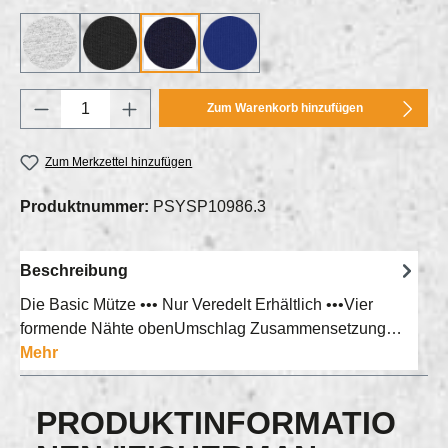
Heather Grey_250
black_002
french navy_727
worker blue_C088
Produkt Anzahl: Gib den gewünschten Wert e
Zum Warenkorb hinzufügen
Zum Merkzettel hinzufügen
Produktnummer:
PSYSP10986.3
Beschreibung
Die Basic Mütze ••• Nur Veredelt Erhältlich •••Vier
formende Nähte obenUmschlag Zusammensetzung…
Mehr
PRODUKTINFORMATIO