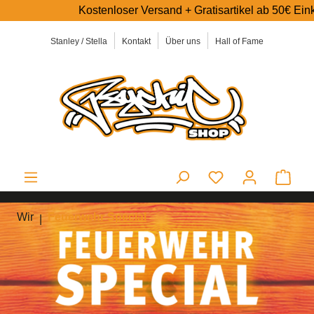
Kostenloser Versand + Gratisartikel ab 50€ Einkaufswert ✅
alt springen
Stanley / Stella
Kontakt
Über uns
Hall of Fame
Ware
Wir
Feuerwehr Special