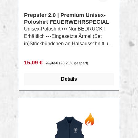
Herren
Prepster 2.0 | Premium Unisex-
Poloshirt FEUERWEHRSPECIAL
Unisex-Poloshirt ••• Nur BEDRUCKT
Erhältlich •••Eingesetzte Ärmel (Set
in)Strickbündchen an Halsausschnitt und
ÄrmelendenNackenband aus schwerem
Single-JerseyKnopfleiste mit 2
Verkaufspreis:
Regulärer Preis:
15,09 €
21,02 €
(28.21% gespart)
gleichfarbigen KnöpfenSeitenschlitze mit
Paspel aus schwerem Single-
Details
JerseyEinfache Absteppung an den
SchulternähtenSchmale
Doppelabsteppung am unteren Saum
Zusammensetzung: Piqué, 100%
gekämmte ringgesponnene Bio-
RABATT
%
Baumwolle, Vorgewaschen, 230
GSMAktuelle Farbauswahl findest Du
hier: Prepster LookBook