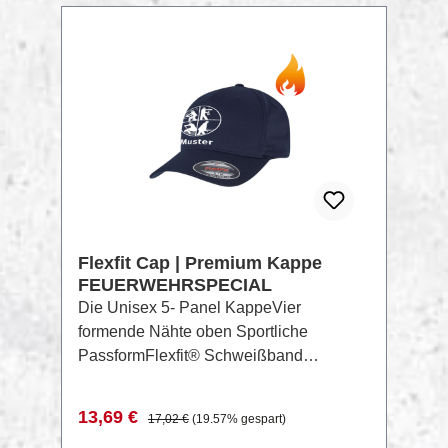
RABATT
%
Flexfit Cap | Premium Kappe
FEUERWEHRSPECIAL
Die Unisex 5- Panel KappeVier
formende Nähte oben Sportliche
PassformFlexfit® Schweißband
innenFrontpanel verstärkt ohne
Nahtnicht waschennicht bügelnnicht
Verkaufspreis:
Regulärer Preis:
13,69 €
17,02 €
(19.57% gespart)
trocknergeeignetnicht chemisch reinigen