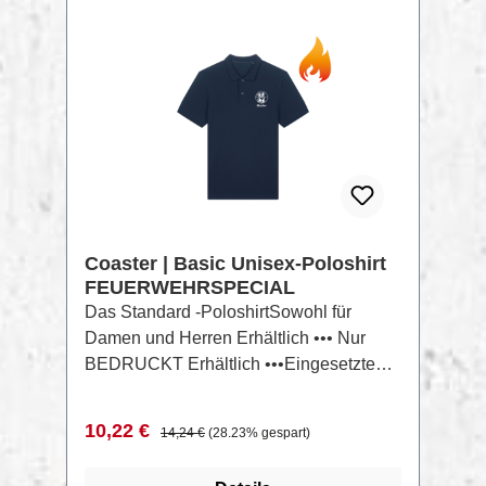
Aufgerautes Sweatshirt, 100% gekämmte
ringgesponnene Bio-Baumwolle,
RABATT
%
Vorgewaschen, 350 GSMAktuelle
Farbauswahl findest Du hier: Changer
2.0 LookBook
Coaster | Basic Unisex-Poloshirt
FEUERWEHRSPECIAL
Das Standard -PoloshirtSowohl für
Damen und Herren Erhältlich ••• Nur
BEDRUCKT Erhältlich •••Eingesetzte
Ärmel (Set in)Strickbündchen an
Halsausschnitt und
Verkaufspreis:
Regulärer Preis:
10,22 €
14,24 €
(28.23% gespart)
ÄrmelendenNackenband aus schwerem
Single-JerseyKnopfleiste mit 2