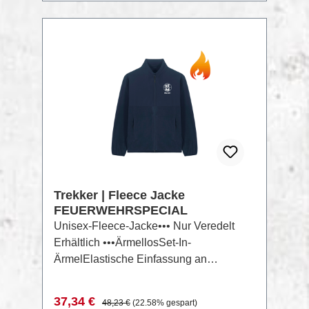
ÄrmelÄrmelmanschette mit einem
KnopfManschette mit zwei
KnöpfenAbgerundete
RABATT
%
ManschetteneckenDoppelte Falten an
der Manschettennaht
Zusammensetzung: Shell: Poplin, 100 %
Baumwolle – Organic Ring Spun
Combed, Am Stück
vorgewaschenAktuelle Farbauswahl
findest Du hier: Styler Damen & Styler
Herren
Trekker | Fleece Jacke
FEUERWEHRSPECIAL
Unisex-Fleece-Jacke••• Nur Veredelt
Erhältlich •••ÄrmellosSet-In-
ÄrmelElastische Einfassung an
Bündchen und SaumInnenliegende
Rückenhals-Bindeschlaufe und
Verkaufspreis:
Regulärer Preis:
37,34 €
48,23 €
(22.58% gespart)
NackenbandNylon-