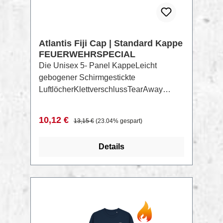
Atlantis Fiji Cap | Standard Kappe
FEUERWEHRSPECIAL
Die Unisex 5- Panel KappeLeicht
gebogener Schirmgestickte
LuftlöcherKlettverschlussTearAway
LabelHandwäschenicht waschennicht
bügelnnicht trocknergeeignetnicht
Verkaufspreis:
Regulärer Preis:
10,12 €
13,15 €
(23.04% gespart)
chemisch reinigenONESIZE
Zusammensetzung Material: 200g/m²,
Details
100% recyceltes Polyester-Twill Aktuelle
Farbauswahl findest Du hier:Atlantis Fiji
LookBook
RABATT
%