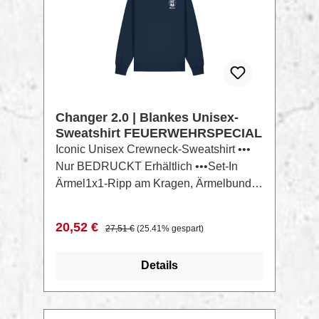
Changer 2.0 | Blankes Unisex-
Sweatshirt FEUERWEHRSPECIAL
Iconic Unisex Crewneck-Sweatshirt •••
Nur BEDRUCKT Erhältlich •••Set-In
Ärmel1x1-Ripp am Kragen, Ärmelbund
und SaumNackenband innen aus
Fischgrätenbandhalbmondförmiger
Verkaufspreis:
Regulärer Preis:
20,52 €
27,51 €
(25.41% gespart)
Einsatz aus gleichem Material im
NackenbereichEinfache Steppnaht am
Details
Kragen2-Nadel-Steppnaht mittig auf der
Naht am Saum, Bündchen und
Armausschnitt Zusammensetzung: