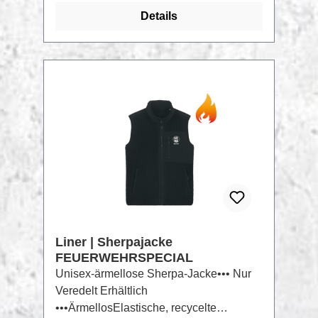
Zusammensetzung 290g/m², 97%
Details
Polyester, 3% Elasthan, COOLDRY Twill
Spandex Aktuelle Farbauswahl findest
Du hier:Flexfit 6560 LookBook
RABATT
%
Liner | Sherpajacke
FEUERWEHRSPECIAL
Unisex-ärmellose Sherpa-Jacke••• Nur
Veredelt Erhältlich
•••ÄrmellosElastische, recycelte