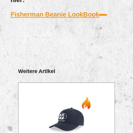
Fisherman Beanie LookBook
Produktgalerie überspringen
Weitere Artikel
RABATT
%