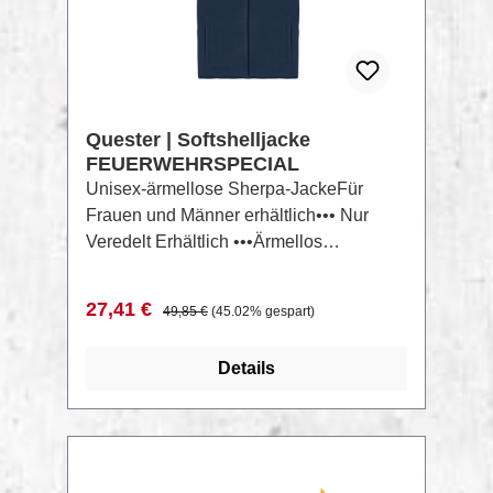
Quester | Softshelljacke
FEUERWEHRSPECIAL
Unisex-ärmellose Sherpa-JackeFür
Frauen und Männer erhältlich••• Nur
Veredelt Erhältlich •••Ärmellos
Elastische Einfassung am
Halsausschnitt, an den Armausschnitten
Verkaufspreis:
Regulärer Preis:
27,41 €
49,85 €
(45.02% gespart)
und am Saum Grosgrain-Schlaufe innen
am hinteren Halsausschnitt Nylon-
Details
Spiralreißverschluss mit Metallzipper
und Kordelabschluss Gebürstetes
Gewebe mit Anti-Pilling-Ausrüstung auf
der Innen- und Außenseite Seitliche
Eingrifftaschen mit
RABATT
%