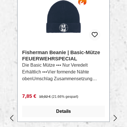
Receyceltes Polyester, Vorgewaschen,
280 GSM Aktuelle Farbauswahl findest
Du hier:Drummer 2.0 LookBook
Fisherman Beanie | Basic-Mütze
FEUERWEHRSPECIAL
Die Basic Mütze ••• Nur Veredelt
Erhältlich •••Vier formende Nähte
obenUmschlag Zusammensetzung
Shell: 1x1 Fisherman rib, 95 %
Baumwolle – Organic Ring Spun
Verkaufspreis:
Regulärer Preis:
7,85 €
10,02 €
(21.66% gespart)
Combed, 5 % Elasthan, Vorgewaschen
Aktuelle Farbauswahl findest Du
Details
hier:Fisherman Beanie LookBook